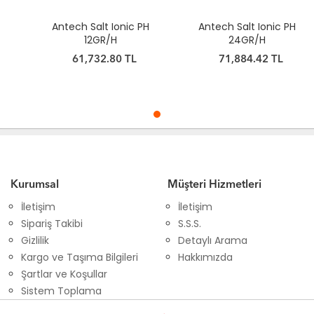
Antech Salt Ionic PH
Antech Salt Ionic PH
12GR/H
24GR/H
61,732.80 TL
71,884.42 TL
Kurumsal
Müşteri Hizmetleri
İletişim
İletişim
Sipariş Takibi
S.S.S.
Gizlilik
Detaylı Arama
Kargo ve Taşıma Bilgileri
Hakkımızda
Şartlar ve Koşullar
Sistem Toplama