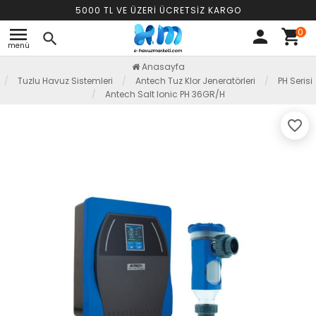
5000 TL VE ÜZERİ ÜCRETSİZ KARGO
menu
0
person
shopping_cart
search
menü
Anasayfa
Tuzlu Havuz Sistemleri
Antech Tuz Klor Jeneratörleri
PH Serisi
Antech Salt Ionic PH 36GR/H
favorite_border