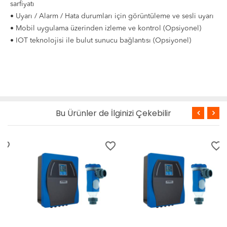
sarfiyatı
• Uyarı / Alarm / Hata durumları için görüntüleme ve sesli uyarı
• Mobil uygulama üzerinden izleme ve kontrol (Opsiyonel)
• IOT teknolojisi ile bulut sunucu bağlantısı (Opsiyonel)
Bu Ürünler de İlginizi Çekebilir
favorite_border
favorite_border