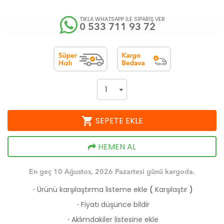
TIKLA WHATSAPP İLE SİPARİŞ VER
0 533 711 93 72
shopping_cart
SEPETE EKLE
HEMEN AL
En geç 10 Ağustos, 2026 Pazartesi günü kargoda.
Ürünü karşılaştırma listeme ekle
(
Karşılaştır
)
·
Fiyatı düşünce bildir
·
Aklımdakiler listesine ekle
·