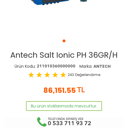
Antech Salt Ionic PH 36GR/H
Ürün Kodu:
Marka:
ANTECH
211010360000000
star
star
star
star
star
243
Değerlendirme
86,151.55
TL
Bu ürün stoklarımızda mevcuttur.
TELEFONDA SİPARİŞ VER
0 533 711 93 72