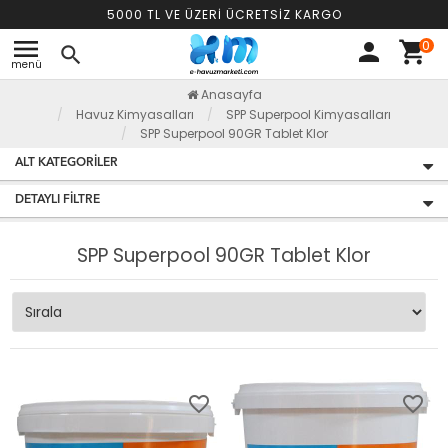
5000 TL VE ÜZERİ ÜCRETSİZ KARGO
menu
0
person
shopping_cart
search
menü
Anasayfa
Havuz Kimyasalları
SPP Superpool Kimyasalları
SPP Superpool 90GR Tablet Klor
ALT KATEGORILER
DETAYLI FILTRE
SPP Superpool 90GR Tablet Klor
favorite_border
favorite_border