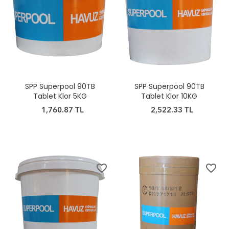
SPP Superpool 90TB
SPP Superpool 90TB
Tablet Klor 5KG
Tablet Klor 10KG
1,760.87 TL
2,522.33 TL
favorite_border
favorite_border