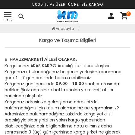
5000 TL VE ÜZERİ ÜCRETSİZ KARGO
menu
0
person
shopping_cart
search
menü
Anasayfa
Kargo ve Taşıma Bilgileri
E- HAVUZMARKETİ AİLESİ OLARAK;
Kargolarınızı ARAS KARGO Aracılığı ile sizlere ulaştırır.
Kargonuzu, bulunduğunuz bölgenin yerleşim konumuna
göre
gün arasında teslim alabilirsiniz.
1 – 7
Kargonuz gün içerisinde
saatler arasında
09.00 – 18.00
belirlediğiniz adresinize hafta sonları ve resmi tatiller
haricinde ulaştırılır.
Kargonuz adresinize gelmiş ama adresinizde
bulunmadığınız için teslim alamadınız ne yapmalısınız?
Adresinizde bulunamadığınız takdirde kargo yetkilisi
aracılığıyla siparişinizi en yakın kargo şubesinden
alabileceğinize dair bilgilendirme notu alırsınız daha
sonrasında 3 (üç) gün içerisinde kargo şirketine giderek