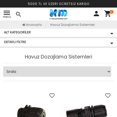
5000 TL VE ÜZERİ ÜCRETSİZ KARGO
menu
0
person
shopping_cart
search
menü
Anasayfa
Havuz Dozajlama Sistemleri
ALT KATEGORILER
DETAYLI FILTRE
Havuz Dozajlama Sistemleri
favorite_border
favorite_border