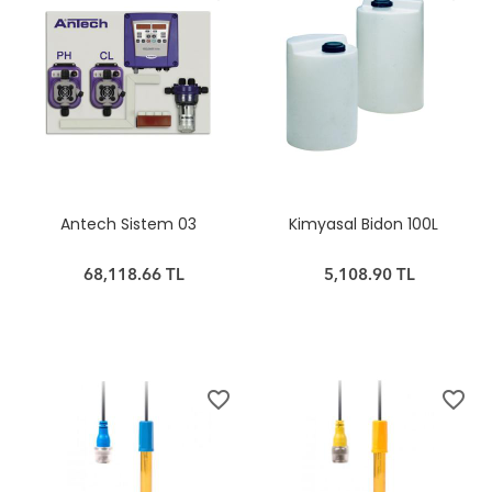
Antech Sistem 03
Kimyasal Bidon 100L
68,118.66 TL
5,108.90 TL
favorite_border
favorite_border