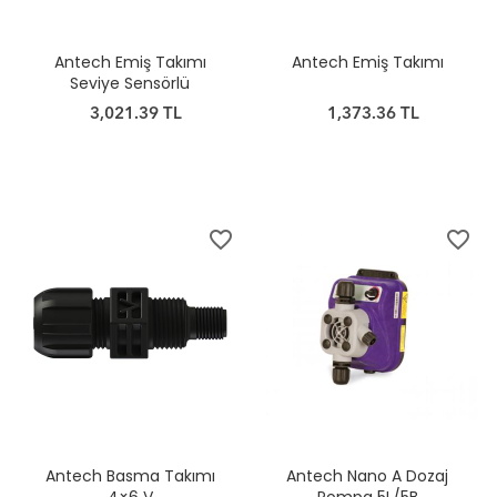
Antech Emiş Takımı
Antech Emiş Takımı
Seviye Sensörlü
3,021.39 TL
1,373.36 TL
favorite_border
favorite_border
Antech Basma Takımı
Antech Nano A Dozaj