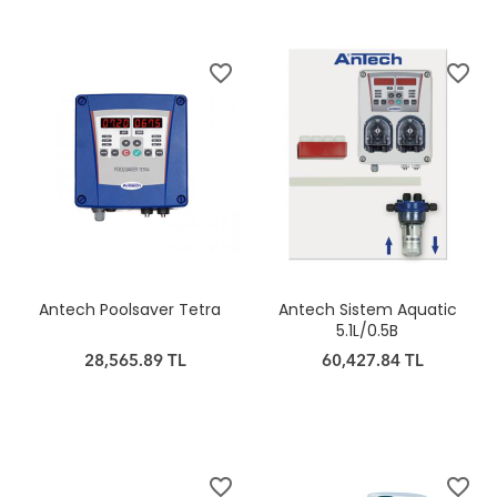
favorite_border
favorite_border
Antech Poolsaver Tetra
Antech Sistem Aquatic
5.1L/0.5B
28,565.89 TL
60,427.84 TL
favorite_border
favorite_border