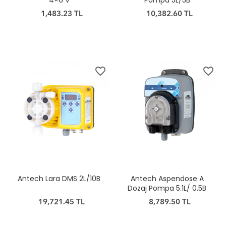
4×6 V
Pompa 5L/5B
1,483.23 TL
10,382.60 TL
favorite_border
favorite_border
Antech Lara DMS 2L/10B
Antech Aspendose A
Dozaj Pompa 5.1L/ 0.5B
19,721.45 TL
8,789.50 TL