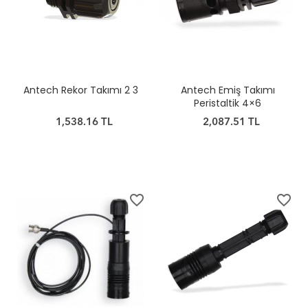
Antech Rekor Takımı 2 3
Antech Emiş Takımı
Peristaltik 4×6
1,538.16 TL
2,087.51 TL
favorite_border
favorite_border