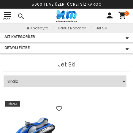
5000 TL VE ÜZERİ ÜCRETSİZ KARGO
menu
0
person
shopping_cart
search
menü
Anasayfa
Havuz Robotları
Jet Ski
ALT KATEGORILER
DETAYLI FILTRE
Jet Ski
TÜKENDİ
favorite_border