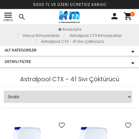
5000 TL VE ÜZERİ ÜCRETSİZ KARGO
menu
0
person
shopping_cart
search
menü
Anasayfa
Havuz Kimyasalları
Astralpool CTX Kimyasalları
Astralpool CTX - 41 Sıvı Çöktürücü
ALT KATEGORILER
DETAYLI FILTRE
Astralpool CTX - 41 Sıvı Çöktürücü
favorite_border
favorite_border