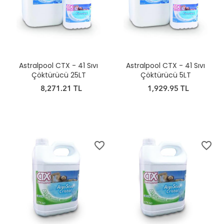
Astralpool CTX - 41 Sıvı
Astralpool CTX - 41 Sıvı
Çöktürücü 25LT
Çöktürücü 5LT
8,271.21 TL
1,929.95 TL
favorite_border
favorite_border