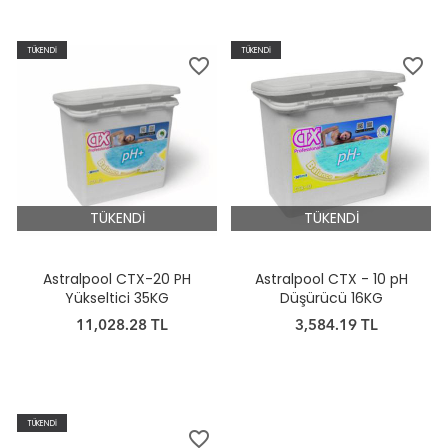
TÜKENDİ
TÜKENDİ
favorite_border
favorite_border
TÜKENDİ
TÜKENDİ
Astralpool CTX-20 PH
Astralpool CTX - 10 pH
Yükseltici 35KG
Düşürücü 16KG
11,028.28 TL
3,584.19 TL
TÜKENDİ
favorite_border