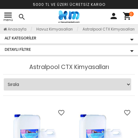
5000 TL VE ÜZERİ ÜCRETSİZ KARGO
menu
0
person
shopping_cart
search
menü
Anasayfa
Havuz Kimyasalları
Astralpool CTX Kimyasalları
ALT KATEGORILER
DETAYLI FILTRE
Astralpool CTX Kimyasalları
favorite_border
favorite_border