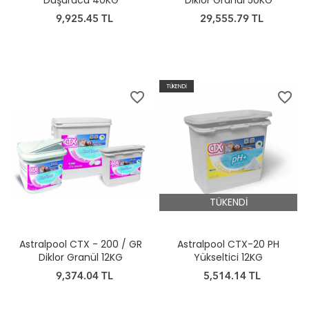
Düşürücü 40KG
Diklor Granül 50KG
9,925.45 TL
29,555.79 TL
TÜKENDİ
favorite_border
favorite_border
TÜKENDİ
Astralpool CTX - 200 / GR
Astralpool CTX-20 PH
Diklor Granül 12KG
Yükseltici 12KG
9,374.04 TL
5,514.14 TL