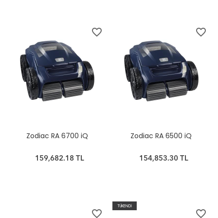
favorite_border
favorite_border
Zodiac RA 6700 iQ
Zodiac RA 6500 iQ
159,682.18 TL
154,853.30 TL
TÜKENDİ
favorite_border
favorite_border