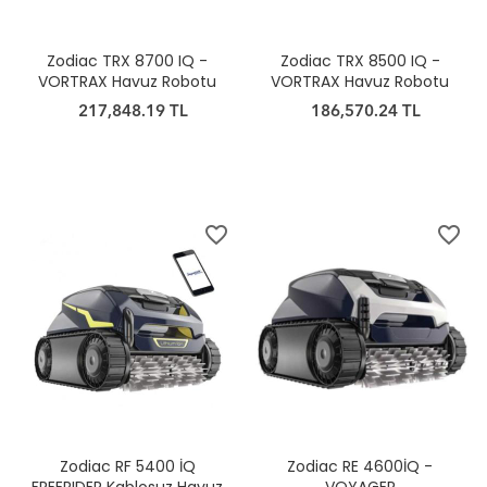
Zodiac TRX 8700 IQ -
Zodiac TRX 8500 IQ -
VORTRAX Havuz Robotu
VORTRAX Havuz Robotu
217,848.19 TL
186,570.24 TL
favorite_border
favorite_border
Zodiac RF 5400 İQ
Zodiac RE 4600İQ -