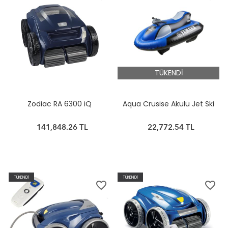
TÜKENDİ
Zodiac RA 6300 iQ
Aqua Crusise Akulü Jet Ski
141,848.26 TL
22,772.54 TL
TÜKENDİ
TÜKENDİ
favorite_border
favorite_border