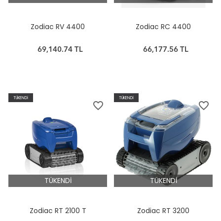
Zodiac RV 4400
Zodiac RC 4400
69,140.74 TL
66,177.56 TL
TÜKENDİ
TÜKENDİ
favorite_border
favorite_border
TÜKENDİ
TÜKENDİ
Zodiac RT 2100 T
Zodiac RT 3200