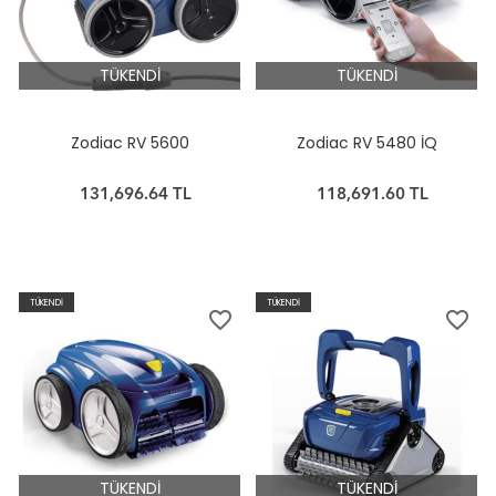
TÜKENDİ
TÜKENDİ
Zodiac RV 5600
Zodiac RV 5480 İQ
131,696.64 TL
118,691.60 TL
TÜKENDİ
TÜKENDİ
favorite_border
favorite_border
TÜKENDİ
TÜKENDİ