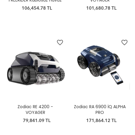
FREERIDER Kablosuz Havuz
VOYAGER
Robotu
106,454.78 TL
101,680.78 TL
favorite_border
favorite_border
Zodiac RE 4200 -
Zodiac RA 6900 İQ ALPHA
VOYAGER
PRO
79,841.09 TL
171,864.12 TL