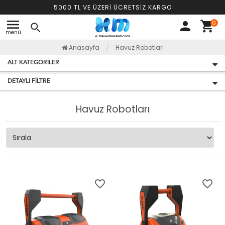
5000 TL VE ÜZERİ ÜCRETSİZ KARGO
menu
0
person
shopping_cart
search
menü
Anasayfa
Havuz Robotları
ALT KATEGORILER
DETAYLI FILTRE
Havuz Robotları
favorite_border
favorite_border