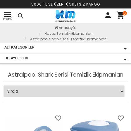
5000 TL VE ÜZERİ ÜCRETSİZ KARGO
menu
0
person
shopping_cart
search
menü
Anasayfa
Havuz Temizlik Ekipmanları
Astralpool Shark Serisi Temizlik Ekipmanları
ALT KATEGORILER
DETAYLI FILTRE
Astralpool Shark Serisi Temizlik Ekipmanları
favorite_border
favorite_border