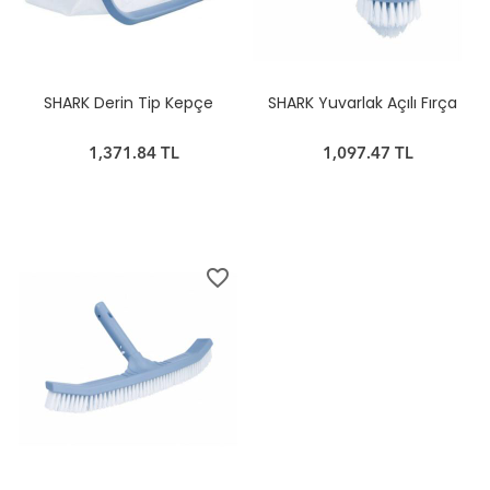
SHARK Derin Tip Kepçe
SHARK Yuvarlak Açılı Fırça
1,371.84 TL
1,097.47 TL
favorite_border