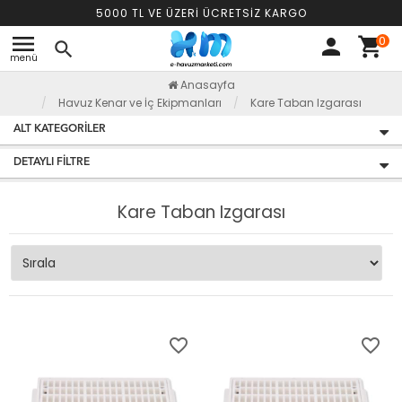
5000 TL VE ÜZERİ ÜCRETSİZ KARGO
menu
0
person
shopping_cart
search
menü
Anasayfa
Havuz Kenar ve İç Ekipmanları
Kare Taban Izgarası
ALT KATEGORILER
DETAYLI FILTRE
Kare Taban Izgarası
favorite_border
favorite_border