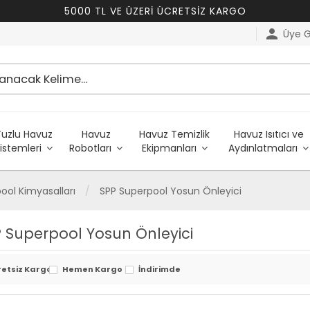
5000 TL VE ÜZERİ ÜCRETSİZ KARGO
person
Üye Gi
Tuzlu Havuz
Havuz
Havuz Temizlik
Havuz Isıtıcı ve
istemleri
Robotları
Ekipmanları
Aydınlatmaları
ool Kimyasalları
SPP Superpool Yosun Önleyici
 Superpool Yosun Önleyici
retsiz Kargo
Hemen Kargo
İndirimde