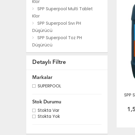
Klor
SPP Superpool Multi Tablet
Klor
SPP Superpool Sıvı PH
Düşürücü
SPP Superpool Toz PH
Düşürücü
SPP Superpool Toz PH
Yükseltici
Detaylı Filtre
SPP Superpool Sıvı Klor
SPP Superpool Yosun Önleyici
Markalar
SPP Superpool Parlatıcı
SUPERPOOL
SPP Superpool Çöktürücü
SPP 
SPP Superpool Kış Bakım
Kimyasalı
Stok Durumu
SPP Superpool Demir-Sertlik
1,
Stokta Var
Stokta Yok
Giderici