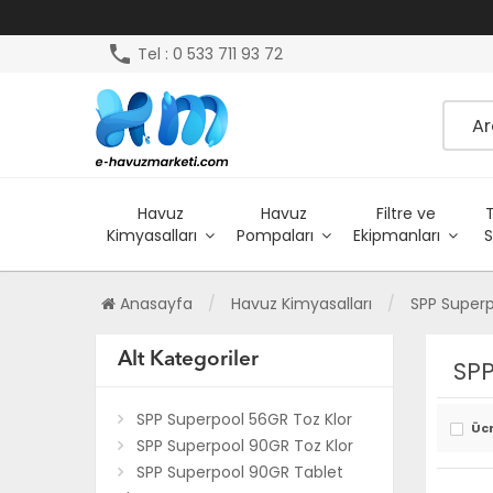
phone
Tel : 0 533 711 93 72
Havuz
Havuz
Filtre ve
Kimyasalları
Pompaları
Ekipmanları
S
Anasayfa
Havuz Kimyasalları
SPP Superp
Alt Kategoriler
SPP
SPP Superpool 56GR Toz Klor
Üc
SPP Superpool 90GR Toz Klor
SPP Superpool 90GR Tablet