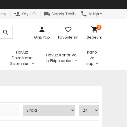
person_add
local_shipping
phone
rişi
Kayıt Ol
Sipariş Takibi
İletişim
0
person
favorite_border
shopping_cart
search
Giriş Yap
Favorilerim
Sepetim
Havuz
Kano
Havuz Kenar ve
Dozajlama
ve
İç Ekipmanları
Sistemleri
Isup