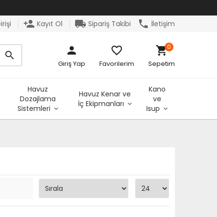
person_add
local_shipping
phone
rişi
Kayıt Ol
Sipariş Takibi
İletişim
0
person
favorite_border
shopping_cart
search
Giriş Yap
Favorilerim
Sepetim
Havuz
Kano
Havuz Kenar ve
Dozajlama
ve
İç Ekipmanları
Sistemleri
Isup