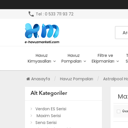
phone
Tel : 0 533 711 93 72
Havuz
Havuz
Filtre ve
Kimyasalları
Pompaları
Ekipmanları
S
Anasayfa
Havuz Pompaları
Astralpool 
Alt Kategoriler
Max
Verdon ES Serisi
Üc
Maxim Serisi
Sena Serisi