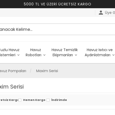
5000 TL VE ÜZERİ ÜCRETSİZ KARGO
person
Üye Gi
Tuzlu Havuz
Havuz
Havuz Temizlik
Havuz Isıtıcı ve
istemleri
Robotları
Ekipmanları
Aydınlatmaları
Havuz Pompaları
Maxim Serisi
im Serisi
retsiz Kargo
Hemen Kargo
İndirimde