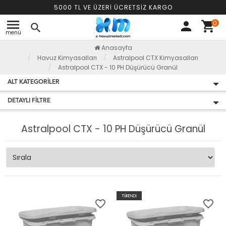
5000 TL VE ÜZERİ ÜCRETSİZ KARGO
menu
0
person
shopping_cart
search
menü
Anasayfa
Havuz Kimyasalları
Astralpool CTX Kimyasalları
Astralpool CTX - 10 PH Düşürücü Granül
ALT KATEGORILER
DETAYLI FILTRE
Astralpool CTX - 10 PH Düşürücü Granül
TÜKENDİ
favorite_border
favorite_border