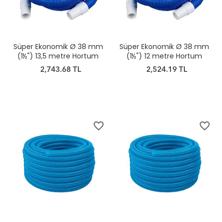
Süper Ekonomik Ø 38 mm
Süper Ekonomik Ø 38 mm
(1½") 13,5 metre Hortum
(1½") 12 metre Hortum
2,743.68 TL
2,524.19 TL
favorite_border
favorite_border