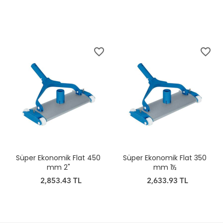
favorite_border
favorite_border
Süper Ekonomik Flat 450
Süper Ekonomik Flat 350
mm 2"
mm 1½
2,853.43 TL
2,633.93 TL