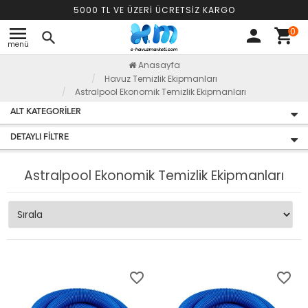
5000 TL VE ÜZERİ ÜCRETSİZ KARGO
menu
0
person
shopping_cart
search
menü
Anasayfa
Havuz Temizlik Ekipmanları
Astralpool Ekonomik Temizlik Ekipmanları
ALT KATEGORILER
DETAYLI FILTRE
Astralpool Ekonomik Temizlik Ekipmanları
favorite_border
favorite_border