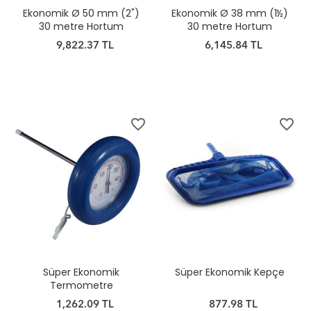
Ekonomik Ø 50 mm (2")
Ekonomik Ø 38 mm (1½)
30 metre Hortum
30 metre Hortum
9,822.37 TL
6,145.84 TL
favorite_border
favorite_border
Süper Ekonomik
Süper Ekonomik Kepçe
Termometre
1,262.09 TL
877.98 TL