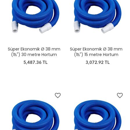
Süper Ekonomik Ø 38 mm
Süper Ekonomik Ø 38 mm
(1½") 30 metre Hortum
(1½") 15 metre Hortum
5,487.36 TL
3,072.92 TL
favorite_border
favorite_border