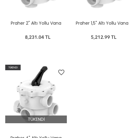
Praher 2" Altı Yollu Vana
Praher 1,5" Altı Yollu Vana
8,231.04 TL
5,212.99 TL
TÜKENDİ
favorite_border
TÜKENDİ