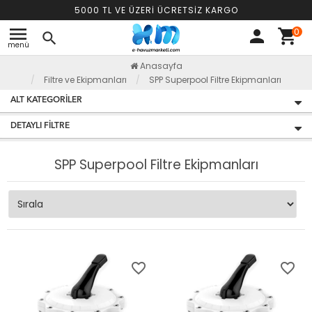
5000 TL VE ÜZERİ ÜCRETSİZ KARGO
menu
0
person
shopping_cart
search
menü
Anasayfa
Filtre ve Ekipmanları
SPP Superpool Filtre Ekipmanları
ALT KATEGORILER
DETAYLI FILTRE
SPP Superpool Filtre Ekipmanları
favorite_border
favorite_border