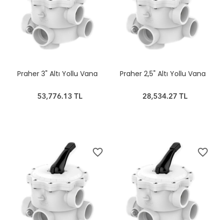
Praher 3" Altı Yollu Vana
Praher 2,5" Altı Yollu Vana
53,776.13 TL
28,534.27 TL
favorite_border
favorite_border