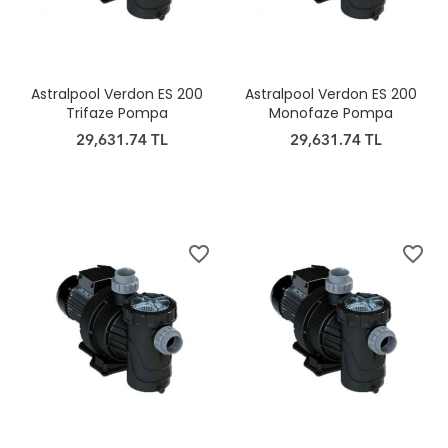
Astralpool Verdon ES 200
Astralpool Verdon ES 200
Trifaze Pompa
Monofaze Pompa
29,631.74 TL
29,631.74 TL
favorite_border
favorite_border