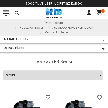
5000 TL VE ÜZERİ ÜCRETSİZ KARGO
menu
0
person
shopping_cart
search
menü
Anasayfa
Havuz Pompaları
Astralpool Havuz Pompaları
Verdon ES Serisi
ALT KATEGORILER
DETAYLI FILTRE
Verdon ES Serisi
favorite_border
favorite_border