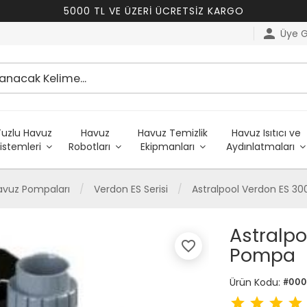
5000 TL VE ÜZERİ ÜCRETSİZ KARGO
person
Üye Gi
Tuzlu Havuz
Havuz
Havuz Temizlik
Havuz Isıtıcı ve
istemleri
Robotları
Ekipmanları
Aydınlatmaları
Havuz Pompaları
Verdon ES Serisi
Astralpool Verdon ES 3
Astralpo
favorite_border
Pompa
Ürün Kodu:
#00
star
star
star
star