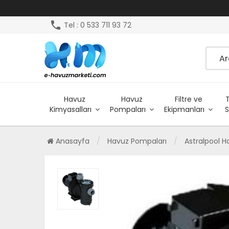
phone
Tel : 0 533 711 93 72
Havuz
Havuz
Filtre ve
Kimyasalları
Pompaları
Ekipmanları
S
Anasayfa
Havuz Pompaları
Astralpool 