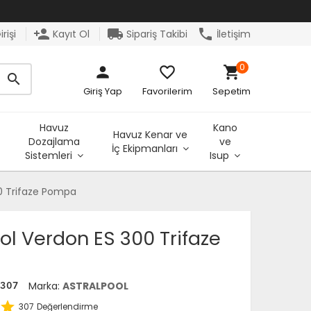
person_add
local_shipping
phone
rişi
Kayıt Ol
Sipariş Takibi
İletişim
0
person
favorite_border
shopping_cart
search
Giriş Yap
Favorilerim
Sepetim
Havuz
Kano
Havuz Kenar ve
Dozajlama
ve
İç Ekipmanları
Sistemleri
Isup
00 Trifaze Pompa
ol Verdon ES 300 Trifaze
Marka:
ASTRALPOOL
0307
star
307
Değerlendirme