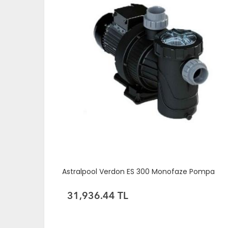
 Pompa
Astralpool Verdon ES 200 Trifaze Pompa
29,631.74 TL