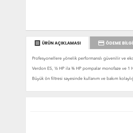
receipt
credit_card
ÜRÜN AÇIKLAMASI
ÖDEME BİLGİ
Profesyonellere yönelik performanslı güvenilir ve ek
Verdon ES, ½ HP ila ¾ HP pompalar monofaze ve 1 HP
Büyük ön filtresi sayesinde kullanım ve bakım kolaylığ