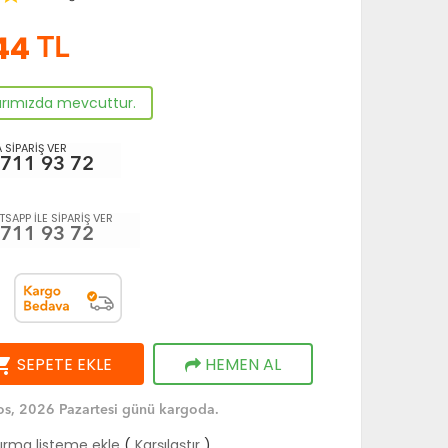
44
TL
arımızda mevcuttur.
 SİPARİŞ VER
 711 93 72
SAPP İLE SİPARİŞ VER
 711 93 72
ng_cart
SEPETE EKLE
HEMEN AL
s, 2026 Pazartesi günü kargoda.
tırma listeme ekle
(
Karşılaştır
)