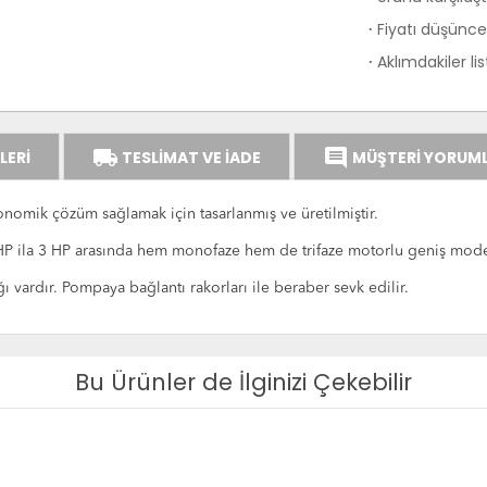
Fiyatı düşünce 
·
Aklımdakiler li
·
local_shipping
comment
LERİ
TESLİMAT VE İADE
MÜŞTERİ YORUML
onomik çözüm sağlamak için tasarlanmış ve üretilmiştir.
 ila 3 HP arasında hem monofaze hem de trifaze motorlu geniş model 
ı vardır. Pompaya bağlantı rakorları ile beraber sevk edilir.
Bu Ürünler de İlginizi Çekebilir