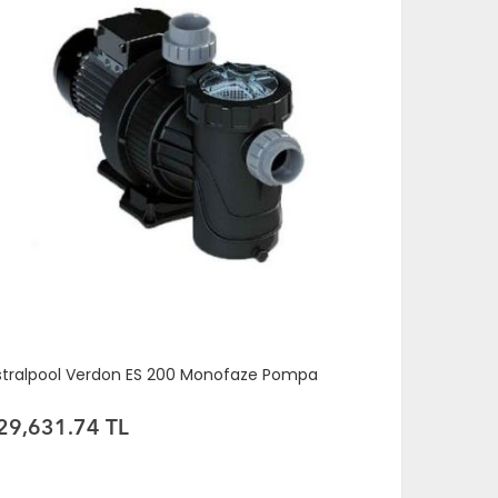
stralpool Verdon ES 150 Trifaze Pompa
Astralpool
29,137.88 TL
29,137.