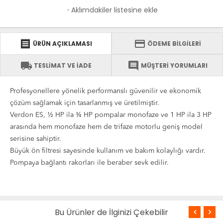
Aklımdakiler listesine ekle
·
receipt
credit_card
ÜRÜN AÇIKLAMASI
ÖDEME BİLGİLERİ
local_shipping
comment
TESLİMAT VE İADE
MÜŞTERİ YORUMLARI
Profesyonellere yönelik performanslı güvenilir ve ekonomik
çözüm sağlamak için tasarlanmış ve üretilmiştir.
Verdon ES, ½ HP ila ¾ HP pompalar monofaze ve 1 HP ila 3 HP
arasında hem monofaze hem de trifaze motorlu geniş model
serisine sahiptir.
Büyük ön filtresi sayesinde kullanım ve bakım kolaylığı vardır.
Pompaya bağlantı rakorları ile beraber sevk edilir.
Bu Ürünler de İlginizi Çekebilir