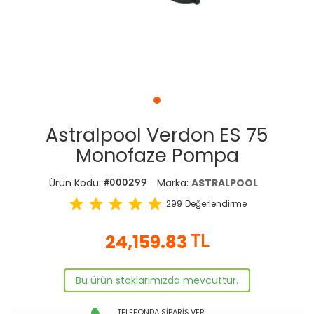
Astralpool Verdon ES 75
Monofaze Pompa
Ürün Kodu:
Marka:
ASTRALPOOL
#000299
star
star
star
star
star
299
Değerlendirme
24,159.83
TL
Bu ürün stoklarımızda mevcuttur.
TELEFONDA SİPARİŞ VER