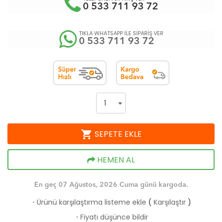
0 533 711 93 72
TIKLA WHATSAPP İLE SİPARİŞ VER
0 533 711 93 72
shopping_cart
SEPETE EKLE
HEMEN AL
En geç 07 Ağustos, 2026 Cuma günü kargoda.
Ürünü karşılaştırma listeme ekle
(
Karşılaştır
)
·
Fiyatı düşünce bildir
·