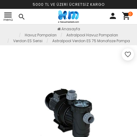
5000 TL VE ÜZERİ ÜCRETSİZ KARGO
menu
0
person
shopping_cart
search
menü
Anasayfa
Havuz Pompaları
Astralpool Havuz Pompaları
Verdon ES Serisi
Astralpool Verdon ES 75 Monofaze Pompa
favorite_border