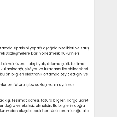
mda siparişini yaptığı aşağıda nitelikleri ve satış
esafeli Sözleşmelere Dair Yönetmelik hükümleri
âhil olmak üzere satış fiyatı, ödeme şekli, teslimat
ullanılacağı, şikâyet ve itirazlarını iletebilecekleri
u ön bilgileri elektronik ortamda teyit ettiğini ve
enlenen fatura iş bu sözleşmenin ayrılmaz
kişi, teslimat adresi, fatura bilgileri, kargo ücreti
er doğru ve eksiksiz olmalıdır. Bu bilgilerin doğru
urumdan oluşabilecek her türlü sorumluluğu alıcı