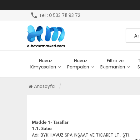
phone
Tel : 0 533 711 93 72
Havuz
Havuz
Filtre ve
Kimyasalları
Pompaları
Ekipmanları
S
Anasayfa
Madde 1- Taraflar
1.1. Satıcı
Adı: BYK HAVUZ SPA İNŞAAT VE TİCARET LTİ. ŞTİ.