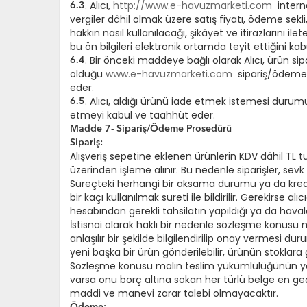
. Alıcı,
http://www.e-havuzmarketi.com
interne
6.3
vergiler dâhil olmak üzere satış fiyatı, ödeme sekli
hakkın nasıl kullanılacağı, şikâyet ve itirazlarını 
bu ön bilgileri elektronik ortamda teyit ettiğini ka
. Bir önceki maddeye bağlı olarak Alıcı, ürün sip
6.4
olduğu
www.e-havuzmarketi.com
sipariş/ödeme/k
eder.
. Alıcı, aldığı ürünü iade etmek istemesi durum
6.5
etmeyi kabul ve taahhüt eder.
Madde 7- Sipariş/Ödeme Prosedürü
Sipariş:
Alışveriş sepetine eklenen ürünlerin KDV dâhil TL tu
üzerinden işleme alınır. Bu nedenle siparişler, se
Süreçteki herhangi bir aksama durumu ya da kredi ka
bir kaçı kullanılmak sureti ile bildirilir. Gerekirse a
hesabından gerekli tahsilatın yapıldığı ya da havalen
İstisnai olarak haklı bir nedenle sözleşme konusu
anlaşılır bir şekilde bilgilendirilip onay vermesi d
yeni başka bir ürün gönderilebilir, ürünün stoklara 
Sözleşme konusu malın teslim yükümlülüğünün yeri
varsa onu borç altına sokan her türlü belge en geç 
maddi ve manevi zarar talebi olmayacaktır.