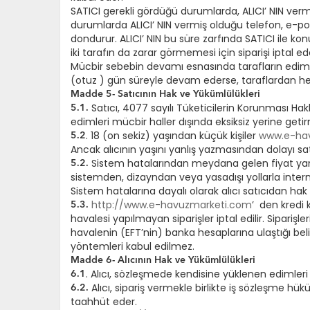
SATICI gerekli gördüğü durumlarda, ALICI’ NIN vermi
durumlarda ALICI’ NIN vermiş olduğu telefon, e-po
dondurur. ALICI’ NIN bu süre zarfında SATICI ile kon
iki tarafın da zarar görmemesi için siparişi iptal ed
Mücbir sebebin devamı esnasında tarafların edim
(otuz ) gün süreyle devam ederse, taraflardan her b
Madde 5- Satıcının Hak ve Yükümlülükleri
Satıcı, 4077 sayılı Tüketicilerin Korunması 
5.1.
edimleri mücbir haller dışında eksiksiz yerine get
. 18 (on sekiz) yaşından küçük kişiler
www.e-ha
5.2
Ancak alıcının yaşını yanlış yazmasından dolayı sa
Sistem hatalarından meydana gelen fiyat yanl
5.2.
sistemden, dizayndan veya yasadışı yollarla intern
Sistem hatalarına dayalı olarak alıcı satıcıdan ha
http://www.e-havuzmarketi.com
’ den kredi k
5.3.
havalesi yapılmayan siparişler iptal edilir. Siparişl
havalenin (EFT’nin) banka hesaplarına ulaştığı be
yöntemleri kabul edilmez.
Madde 6- Alıcının Hak ve Yükümlülükleri
. Alıcı, sözleşmede kendisine yüklenen edimleri
6.1
Alıcı, sipariş vermekle birlikte iş sözleşme h
6.2.
taahhüt eder.