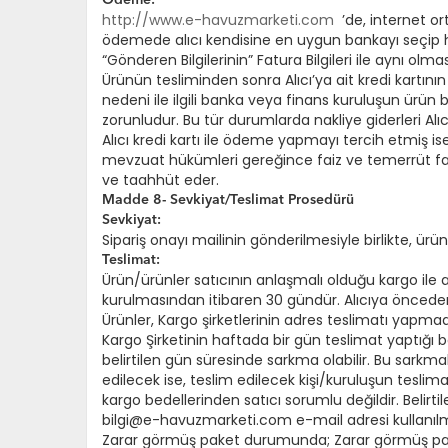
Ödeme:
http://www.e-havuzmarketi.com
’de, internet ort
ödemede alıcı kendisine en uygun bankayı seçip ha
“Gönderen Bilgilerinin” Fatura Bilgileri ile aynı olm
Ürünün tesliminden sonra Alıcı’ya ait kredi kartını
nedeni ile ilgili banka veya finans kuruluşun ürün 
zorunludur. Bu tür durumlarda nakliye giderleri Alıcı’
Alıcı kredi kartı ile ödeme yapmayı tercih etmiş ise A
mevzuat hükümleri gereğince faiz ve temerrüt faiz
ve taahhüt eder.
Madde 8- Sevkiyat/Teslimat Prosedürü
Sevkiyat:
Sipariş onayı mailinin gönderilmesiyle birlikte, ürün
Teslimat:
Ürün/ürünler satıcının anlaşmalı olduğu kargo ile 
kurulmasından itibaren 30 gündür. Alıcıya önceden ya
Ürünler, Kargo şirketlerinin adres teslimatı yapmadı
Kargo Şirketinin haftada bir gün teslimat yaptığı bö
belirtilen gün süresinde sarkma olabilir. Bu sarkma
edilecek ise, teslim edilecek kişi/kuruluşun tesli
kargo bedellerinden satıcı sorumlu değildir. Belir
bilgi@e-havuzmarketi.com e-mail adresi kullanılmak 
Zarar görmüş paket durumunda; Zarar görmüş paketle