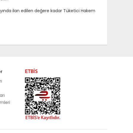
ayında ilan edilen değere kadar Tüketici Hakem
er
ETBİS
rı
arı
mleri