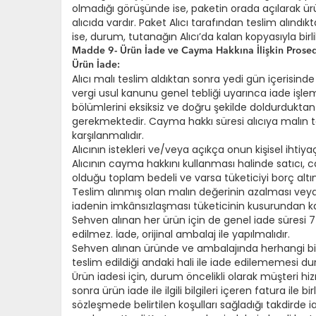
olmadığı görüşünde ise, paketin orada açılarak ürü
alıcıda vardır. Paket Alıcı tarafından teslim alınd
ise, durum, tutanağın Alıcı’da kalan kopyasıyla birl
Madde 9- Ürün İade ve Cayma Hakkına İlişkin Prose
Ürün İade:
Alıcı malı teslim aldıktan sonra yedi gün içerisi
vergi usul kanunu genel tebliği uyarınca iade işlemle
bölümlerini eksiksiz ve doğru şekilde doldurduktan
gerekmektedir. Cayma hakkı süresi alıcıya malın te
karşılanmalıdır.
Alıcının istekleri ve/veya açıkça onun kişisel ihti
Alıcının cayma hakkını kullanması halinde satıcı, 
olduğu toplam bedeli ve varsa tüketiciyi borç alt
Teslim alınmış olan malın değerinin azalması veya
iadenin imkânsızlaşması tüketicinin kusurundan k
Sehven alınan her ürün için de genel iade süresi 7 g
edilmez. İade, orijinal ambalaj ile yapılmalıdır.
Sehven alınan üründe ve ambalajında herhangi bir aç
teslim edildiği andaki hali ile iade edilememesi 
Ürün iadesi için, durum öncelikli olarak müşteri hiz
sonra ürün iade ile ilgili bilgileri içeren fatura ile 
sözleşmede belirtilen koşulları sağladığı takdirde i