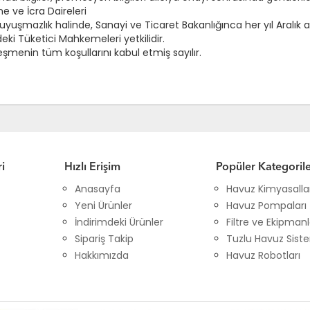
ve İcra Daireleri
şmazlık halinde, Sanayi ve Ticaret Bakanlığınca her yıl Aralık 
ndeki Tüketici Mahkemeleri yetkilidir.
şmenin tüm koşullarını kabul etmiş sayılır.
i
Hızlı Erişim
Popüler Kategoril
Anasayfa
Havuz Kimyasalla
Yeni Ürünler
Havuz Pompaları
İndirimdeki Ürünler
Filtre ve Ekipmanl
Sipariş Takip
Tuzlu Havuz Siste
Hakkımızda
Havuz Robotları