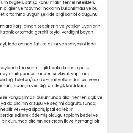
im bilgileri, satışa konu malın temel nitelikleri,
 ön bilgiler ve “cayma” hakkının kullanılması ve bu
ernet ortamına uygun şekilde bilgi sahibi olduğunu
mlara karşı alınan tedbirlerin ve yapılan uyarıların
ktronik ortamda gerekli teyidi verdiğini beyan
 iade anında fatura aslını ve irsaliyesini iade
naylandıktan sonra, ilgili banka kartının posu
ş Onay maili gönderilmeden sevkiyat yapılmaz.
lirttiği telefon/faks/e-mail yollarından biri veya
manı, siparişin verildiği an değil, kredi kartı
i ile karşılaşılması durumunda alıcı hemen açık ve
ir ya da alıcının arzusu ve seçimi doğrultusunda;
ilir ve/veya sipariş iptal edilebilir.
aberdar edilerek ödemiş olduğu toplam bedel ve
 bir durumda alıcının satıcıdan ilave herhangi bir