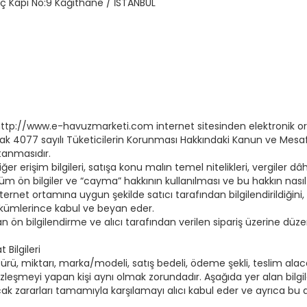
 İç Kapı No:9 Kâğıthane / İSTANBUL
 http://www.e-havuzmarketi.com internet sitesinden elektronik orta
li olarak 4077 sayılı Tüketicilerin Korunması Hakkındaki Kanun ve M
tanmasıdır.
iğer erişim bilgileri, satışa konu malın temel nitelikleri, vergiler d
 tüm ön bilgiler ve “cayma” hakkının kullanılması ve bu hakkın nasıl k
rnet ortamına uygun şekilde satıcı tarafından bilgilendirildiğini, b
ükümlerince kabul ve beyan eder.
ön bilgilendirme ve alıcı tarafından verilen sipariş üzerine düz
ilgileri
rü, miktarı, marka/modeli, satış bedeli, ödeme şekli, teslim alacak 
e sözleşmeyi yapan kişi aynı olmak zorundadır. Aşağıda yer alan bilgil
zararları tamamıyla karşılamayı alıcı kabul eder ve ayrıca bu d