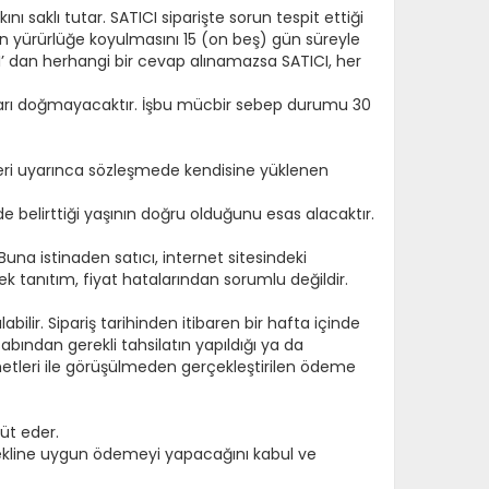
 saklı tutar. SATICI siparişte sorun tespit ettiği
in yürürlüğe koyulmasını 15 (on beş) gün süreyle
LICI’ dan herhangi bir cevap alınamazsa SATICI, her
kları doğmayacaktır. İşbu mücbir sebep durumu 30
leri uyarınca sözleşmede kendisine yüklenen
e belirttiği yaşının doğru olduğunu esas alacaktır.
Buna istinaden satıcı, internet sitesindeki
k tanıtım, fiyat hatalarından sorumlu değildir.
abilir. Sipariş tarihinden itibaren bir hafta içinde
esabından gerekli tahsilatın yapıldığı ya da
metleri ile görüşülmeden gerçekleştirilen ödeme
üt eder.
 şekline uygun ödemeyi yapacağını kabul ve