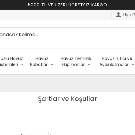
5000 TL VE ÜZERİ ÜCRETSİZ KARGO
person
Üye Gi
Tuzlu Havuz
Havuz
Havuz Temizlik
Havuz Isıtıcı ve
istemleri
Robotları
Ekipmanları
Aydınlatmaları
Şartlar ve Koşullar