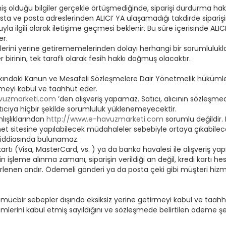
ş olduğu bilgiler gerçekle örtüşmediğinde, siparişi durdurma hakkını
sta ve posta adreslerinden ALICI’ YA ulaşamadığı takdirde sipariş
uyla ilgili olarak iletişime geçmesi beklenir. Bu süre içerisinde A
er.
lerini yerine getirememelerinden dolayı herhangi bir sorumlulu
irinin, tek taraflı olarak fesih hakkı doğmuş olacaktır.
Hakkındaki Kanun ve Mesafeli Sözleşmelere Dair Yönetmelik hüküm
irmeyi kabul ve taahhüt eder.
vuzmarketi.com
’den alışveriş yapamaz. Satıcı, alıcının sözleşmed
tıcıya hiçbir şekilde sorumluluk yüklenemeyecektir.
ışlıklarından
http://www.e-havuzmarketi.com
sorumlu değildir. 
et sitesine yapılabilecek müdahaleler sebebiyle ortaya çıkabilece
k iddiasında bulunamaz.
artı (Visa, MasterCard, vs. ) ya da banka havalesi ile alışveriş yapıl
erin işleme alınma zamanı, siparişin verildiği an değil, kredi kartı h
lirlenen andır. Ödemeli gönderi ya da posta çeki gibi müşteri hiz
 mücbir sebepler dışında eksiksiz yerine getirmeyi kabul ve taahh
ükümlerini kabul etmiş sayıldığını ve sözleşmede belirtilen ödeme