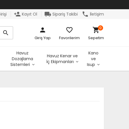
person_add
local_shipping
phone
rişi
Kayıt Ol
Sipariş Takibi
İletişim
0
person
favorite_border
shopping_cart
search
Giriş Yap
Favorilerim
Sepetim
Havuz
Kano
Havuz Kenar ve
Dozajlama
ve
İç Ekipmanları
Sistemleri
Isup