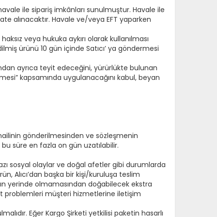
havale ile sipariş imkânları sunulmuştur. Havale ile
kate alınacaktır. Havale ve/veya EFT yaparken
e haksız veya hukuka aykırı olarak kullanılması
edilmiş ürünü 10 gün içinde Satıcı’ ya göndermesi
nkasından ayrıca teyit edeceğini, yürürlükte bulunan
zleşmesi” kapsamında uygulanacağını kabul, beyan
ı mailinin gönderilmesinden ve sözleşmenin
 bu süre en fazla on gün uzatılabilir.
 bazı sosyal olaylar ve doğal afetler gibi durumlarda
ün, Alıcı’dan başka bir kişi/kuruluşa teslim
ıcının yerinde olmamasından doğabilecek ekstra
t problemleri müşteri hizmetlerine iletişim
ıdır. Eğer Kargo Şirketi yetkilisi paketin hasarlı