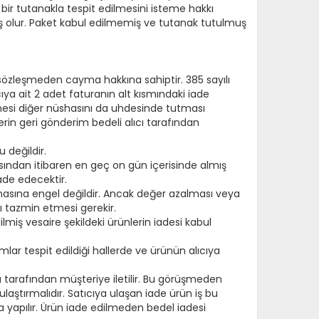
bir tutanakla tespit edilmesini isteme hakkı
lmiş olur. Paket kabul edilmemiş ve tutanak tutulmuş
 sözleşmeden cayma hakkına sahiptir. 385 sayılı
ıcıya ait 2 adet faturanın alt kısmındaki iade
rmesi diğer nüshasını da uhdesinde tutması
rin geri gönderim bedeli alıcı tarafından
 değildir.
asından itibaren en geç on gün içerisinde almış
ade edecektir.
lmasına engel değildir. Ancak değer azalması veya
 tazmin etmesi gerekir.
lmiş vesaire şekildeki ürünlerin iadesi kabul
lar tespit edildiği hallerde ve ürünün alıcıya
ıcı tarafından müşteriye iletilir. Bu görüşmeden
a ulaştırmalıdır. Satıcıya ulaşan iade ürün iş bu
na yapılır. Ürün iade edilmeden bedel iadesi