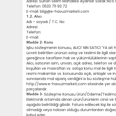
Adresi: Sultan Selim Mahallesi Aydınlar Sokak No:5
Telefon: 0533 711 93 72
E-mail: bilgi@e-havuzmarketi.com
1.2. Alıcı
Adı – soyadı / T.C. No:
Adresi:
Telefon:
E-mail:
Madde 2- Konu
İşbu sözleşmenin konusu, ALICI’ NIN SATICI ’YA ait
ücreti belirtilen ürünün satışı ve teslimi ile ilgi
gereğince tarafların hak ve yükümlülüklerinin sap
Alıcı, satıcının isim, unvan, açık adres, telefon ve d
koşulları ve masrafları vs. satışa konu mal ile ilgili
resmi makamlar vs. konusunda açık, anlaşılır ve inte
sonrasında mal sipariş verdiğini is bu sözleşme h
http://www.e-havuzmarketi.com sitesinde yer alan 
parçalarıdır.
Sözleşme Konusu Ürün/Ödeme/Teslimat B
Madde 3-
Elektronik ortamda alınan ürün/ürünlerin cinsi ve tü
aşağıda belirtildiği gibidir. Fatura edilecek kişi il
olmadığı veya noksan olduğu durumlardan doğacak 
kabul eder.