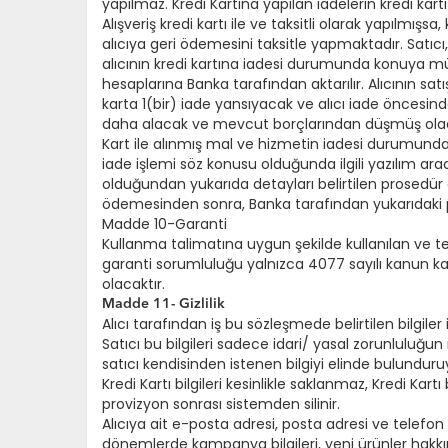
yapılmaz. Kredi Kartına yapılan iadelerin kredi kart
Alışveriş kredi kartı ile ve taksitli olarak yapılmışs
alıcıya geri ödemesini taksitle yapmaktadır. Satı
alıcının kredi kartına iadesi durumunda konuya müd
hesaplarına Banka tarafından aktarılır. Alıcının sat
karta 1(bir) iade yansıyacak ve alıcı iade öncesind
daha alacak ve mevcut borçlarından düşmüş olac
Kart ile alınmış mal ve hizmetin iadesi durumunda 
iade işlemi söz konusu olduğunda ilgili yazılım ar
olduğundan yukarıda detayları belirtilen prosedür
ödemesinden sonra, Banka tarafından yukarıdaki p
Madde 10-Garanti
Kullanma talimatına uygun şekilde kullanılan ve temiz
garanti sorumluluğu yalnızca 4077 sayılı kanun kaps
olacaktır.
Madde 11- Gizlilik
Alıcı tarafından iş bu sözleşmede belirtilen bilgiler
Satıcı bu bilgileri sadece idari/ yasal zorunluluğ
satıcı kendisinden istenen bilgiyi elinde bulunduru
Kredi Kartı bilgileri kesinlikle saklanmaz, Kredi Kartı
provizyon sonrası sistemden silinir.
Alıcıya ait e-posta adresi, posta adresi ve telefon g
dönemlerde kampanya bilgileri, yeni ürünler hakkınd