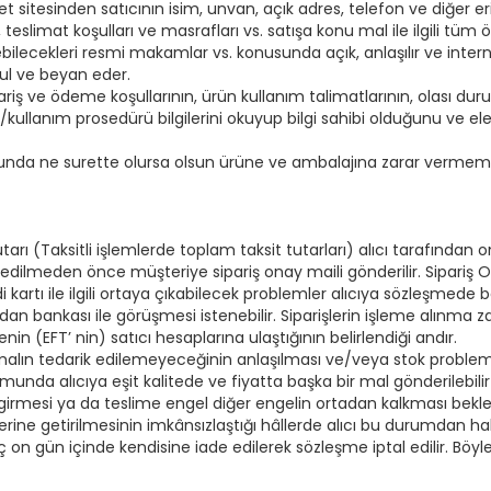
t sitesinden satıcının isim, unvan, açık adres, telefon ve diğer eriş
, teslimat koşulları ve masrafları vs. satışa konu mal ile ilgili tüm
iletebilecekleri resmi makamlar vs. konusunda açık, anlaşılır ve int
bul ve beyan eder.
ariş ve ödeme koşullarının, ürün kullanım talimatlarının, olası duru
ullanım prosedürü bilgilerini okuyup bilgi sahibi olduğunu ve ele
unda ne surette olursa olsun ürüne ve ambalajına zarar vermemeyi,
tarı (Taksitli işlemlerde toplam taksit tutarları) alıcı tarafından o
vk edilmeden önce müşteriye sipariş onay maili gönderilir. Sipari
rtı ile ilgili ortaya çıkabilecek problemler alıcıya sözleşmede be
lıcıdan bankası ile görüşmesi istenebilir. Siparişlerin işleme alınma za
in (EFT’ nin) satıcı hesaplarına ulaştığının belirlendiği andır.
 malın tedarik edilemeyeceğinin anlaşılması ve/veya stok problem
urumunda alıcıya eşit kalitede ve fiyatta başka bir mal gönderilebil
girmesi ya da teslime engel diğer engelin ortadan kalkması bekleneb
ne getirilmesinin imkânsızlaştığı hâllerde alıcı bu durumdan h
on gün içinde kendisine iade edilerek sözleşme iptal edilir. Böyle