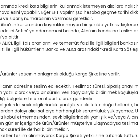
amında kredi kartı bilgilerini kullanmak istemeyen alıcılara nakit 
valesini yapabilir. Eğer EFT yapılmışsa hesaba geçme tarihi dik
ası ve sipariş numarasının yazılması gereklidir.
n Alıcı’nın kusurundan kaynaklanmayan bir şekilde yetkisiz kişilerc
bedelini Satıcı’ ya ödememesi halinde, Alıcı’nın kendisine teslim 
ya aittir.
LICI, ilgili faiz oranlarını ve temerrüt faizi ile ilgili bilgileri ba
i ile ilgili hükümlerin Banka ve ALICI arasındaki “Kredi Kartı Sö
/ürünler satıcının anlaşmalı olduğu kargo Şirketine verilir.
alıcının adresine teslim edilecektir. Teslimat süresi, Sipariş onay
zılı olarak veya bir sürekli veri taşıyıcısıyla bildirilmek koşuluyla
ğı bölgelere telefon ihbarlı olarak gönderilir.
lgelerde, sevk bilgilerindeki yanlışlık ve eksiklik olduğu hallerde,
lardan dolayı alıcı satıcıya herhangi bir sorumluluk yükleyemez. Ür
matı kabul etmemesinden, sevk bilgilerindeki yanlışlık ve/veya Al
tilen günler içeriğinde ürün/ürünler müşteriye ulaşmadıysa teslima
sureti ile derhal bildirilmelidir.
r teslim alınmayarak Kargo Şirketi yetkilisine tutanak tutturulmal