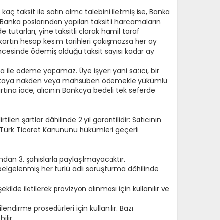
ü kaç taksit ile satın alma talebini iletmiş ise, Banka
Banka poslarından yapılan taksitli harcamaların
utarları, yine taksitli olarak hamil taraf
le kartın hesap kesim tarihleri çakışmazsa her ay
 öncesinde ödemiş olduğu taksit sayısı kadar ay
a ile ödeme yapamaz. Üye işyeri yani satıcı, bir
utarı Bankaya nakden veya mahsuben ödemekle yükümlü
tına iade, alıcının Bankaya bedeli tek seferde
len şartlar dâhilinde 2 yıl garantilidir: Satıcının
çin Türk Ticaret Kanununu hükümleri geçerli
fından 3. şahıslarla paylaşılmayacaktır.
 belgelenmiş her türlü adli soruşturma dâhilinde
şekilde iletilerek provizyon alınması için kullanılır ve
endirme prosedürleri için kullanılır. Bazı
ilir.