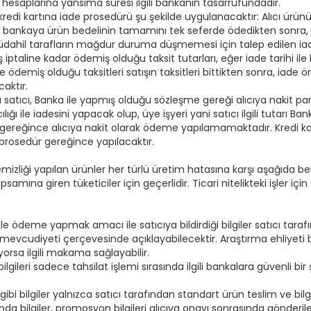
ı hesaplarına yansıma süresi ilgili bankanın tasarrufundadır.
a, kredi kartına iade prosedürü şu şekilde uygulanacaktır: Alıcı ürün
cı, bankaya ürün bedelinin tamamını tek seferde ödedikten sonra, 
ahil tarafların mağdur duruma düşmemesi için talep edilen iade t
ış iptaline kadar ödemiş olduğu taksit tutarları, eğer iade tarihi i
e ödemiş olduğu taksitleri satışın taksitleri bittikten sonra, iade
aktır.
satıcı, Banka ile yapmış olduğu sözleşme gereği alıcıya nakit par
acılığı ile iadesini yapacak olup, üye işyeri yani satıcı ilgili t
 gereğince alıcıya nakit olarak ödeme yapılamamaktadır. Kredi kar
rosedür gereğince yapılacaktır.
liği yapılan ürünler her türlü üretim hatasına karşı aşağıda belirti
amına giren tüketiciler için geçerlidir. Ticari nitelikteki işler i
 ile ödeme yapmak amacı ile satıcıya bildirdiği bilgiler satıcı tara
un mevcudiyeti çerçevesinde açıklayabilecektir. Araştırma ehliyeti
yorsa ilgili makama sağlayabilir.
 bilgileri sadece tahsilat işlemi sırasında ilgili bankalara güvenli bir 
ibi bilgiler yalnızca satıcı tarafından standart ürün teslim ve bilgil
a bilgiler, promosyon bilgileri alıcıya onayı sonrasında gönderileb