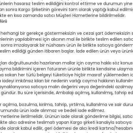
nlerin hasarsız teslim edildiğini kontrol ettirme ve durumun yine 
ıktan sonra Kargo Şirketinin görevini tam olarak yaptığı kabul edi
ikte en kısa zamanda satıcı Müşteri Hizmetlerine bildirilmelidir.
dürü
nde herhangi bir gerekçe göstermeksizin ve cezai şart ödemeksizin
rinin yapılabilmesi için alıcının mal ile birlikte teslim edilen sat
 sonra imzalayarak bir nüshasını ürün ile birlikte satıcıya gönde
slim edildiği günden itibaren başlar. İade edilen ürün veya ürünle
yaçları doğrultusunda hazırlanan mallar için cayma hakkı söz konusu
cayma bildirimini içeren faturanın ürünle birlikte kendisine ulaşm
ına sokan her türlü belgeyi tüketiciye hiçbir masraf yüklemeden i
 iadeyi imkânsız kılan bir nedenin varlığı cayma hakkının kullanı
aynaklanıyorsa satıcıya malın değerini veya değerindeki azalmayı
ündür. Bu süre içerisinde, Ambalajı açılmış, kullanılmış, tahrip edi
ılma, bozulma, kırılma, tahrip, yırtılma, kullanılma ve sair durum
durumunda ürün iade alınmaz ve bedeli iade edilmez.
metlerine iletilmelidir. Ürünün iade olarak gönderilme bilgisi, sat
birlikte alıcı adresine teslimatı yapan Kargo şirketi kanalıyla satıcıy
ade olarak kabul edilir, geri ödemesi de alıcı kredi kartına/hesabı