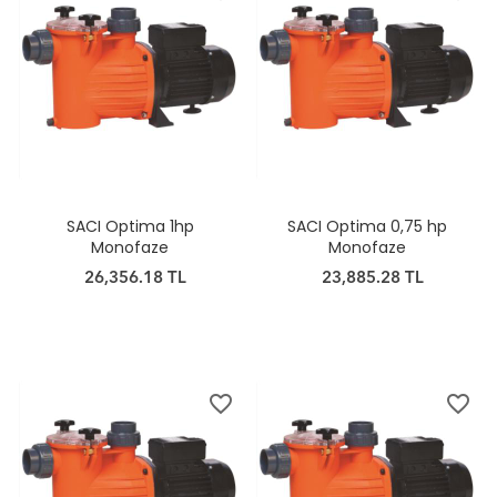
SACI Optima 1hp
SACI Optima 0,75 hp
Monofaze
Monofaze
26,356.18 TL
23,885.28 TL
favorite_border
favorite_border