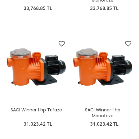
Monofaze
33,768.85 TL
33,768.85 TL
favorite_border
favorite_border
SACI Winner 1 hp Trifaze
SACI Winner 1 hp
Monofaze
31,023.42 TL
31,023.42 TL