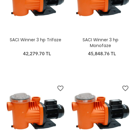
SACI Winner 3 hp Trifaze
SACI Winner 3 hp
Monofaze
42,279.70 TL
45,848.76 TL
favorite_border
favorite_border