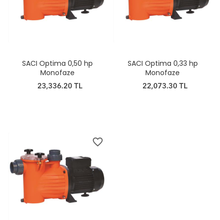
SACI Optima 0,50 hp
SACI Optima 0,33 hp
Monofaze
Monofaze
23,336.20 TL
22,073.30 TL
favorite_border