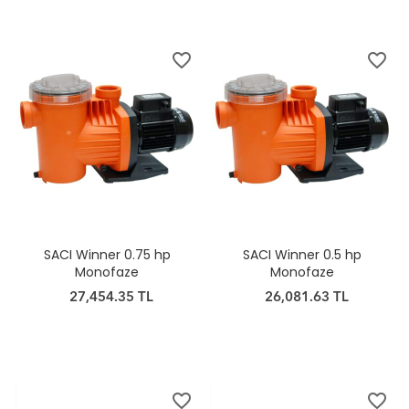
favorite_border
favorite_border
SACI Winner 0.75 hp
SACI Winner 0.5 hp
Monofaze
Monofaze
27,454.35 TL
26,081.63 TL
favorite_border
favorite_border