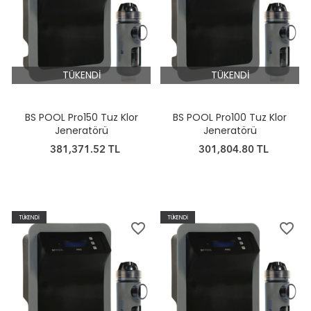
TÜKENDİ
TÜKENDİ
BS POOL Pro150 Tuz Klor
BS POOL Pro100 Tuz Klor
Jeneratörü
Jeneratörü
381,371.52 TL
301,804.80 TL
TÜKENDİ
TÜKENDİ
favorite_border
favorite_border