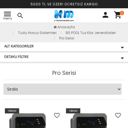
5000 TL VE ÜZERİ ÜCRETSİZ KARGO
menu
0
person
shopping_cart
search
menü
Anasayfa
Tuzlu Havuz Sistemleri
BS POOL Tuz Klor Jeneratörleri
Pro Serisi
ALT KATEGORILER
DETAYLI FILTRE
Pro Serisi
TÜKENDİ
TÜKENDİ
favorite_border
favorite_border