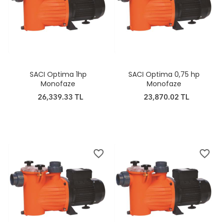
SACI Optima 1hp
SACI Optima 0,75 hp
Monofaze
Monofaze
26,339.33 TL
23,870.02 TL
favorite_border
favorite_border