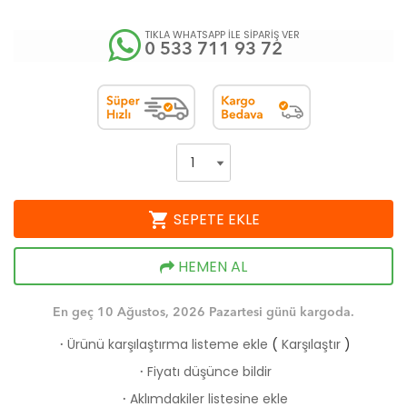
TIKLA WHATSAPP İLE SİPARİŞ VER
0 533 711 93 72
shopping_cart
SEPETE EKLE
HEMEN AL
En geç 10 Ağustos, 2026 Pazartesi günü kargoda.
Ürünü karşılaştırma listeme ekle
(
Karşılaştır
)
·
Fiyatı düşünce bildir
·
Aklımdakiler listesine ekle
·