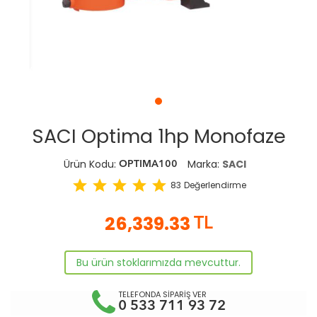
SACI Optima 1hp Monofaze
Ürün Kodu:
Marka:
SACI
OPTIMA100
star
star
star
star
star
83
Değerlendirme
26,339.33
TL
Bu ürün stoklarımızda mevcuttur.
TELEFONDA SİPARİŞ VER
0 533 711 93 72