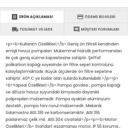
receipt
credit_card
ÜRÜN AÇIKLAMASI
ÖDEME BİLGİLERİ
local_shipping
comment
TESLİMAT VE İADE
MÜŞTERİ YORUMLARI
<p><b>Kullanım Özellikleri:</b> Geniş ön filtreli kendinden
emişli havuz pompaları. Mükemmel hidrolik performansları
ile çok geniş süzme kapasitesine sahiptir. Şeffaf
polikarbon kapağı sayesinde ön filtre sepet kontrolünü
kolaylaştırmaktadır. Büyük ölçülerde ön filtre sepetine
sahiptir. 40° C ye kadar olan sularda kullanılabilir.</p><p>
<b>Yapısal Özellikleri:</b> Pompa gövdesi , pompa kapağı
ve difüzör havuz suyundaki kimyasala dayanıklı
polipropilen malzemedir. Pompa ayakları alüminyum
destekli , pompa fanı norul malzemedir. Mekanik
Salamastra AISI 316 ve karbonseramiktir. AISI 316
paslanmaz çelik mil.. AISI 304 civatalar</p><p><b>Motor
Özellikleri:</b> Standart eşzamansız motor, IP 55 koruma ,