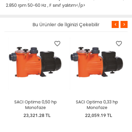
2.850 rpm 50-60 Hz , F sınıf yalıtım</p>
Bu Ürünler de İlginizi Çekebilir
favorite_border
favorite_border
SACI Optima 0,50 hp
SACI Optima 0,33 hp
Monofaze
Monofaze
23,321.28 TL
22,059.19 TL