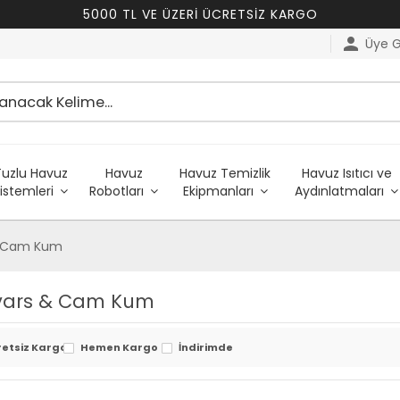
5000 TL VE ÜZERİ ÜCRETSİZ KARGO
person
Üye Gi
Tuzlu Havuz
Havuz
Havuz Temizlik
Havuz Isıtıcı ve
istemleri
Robotları
Ekipmanları
Aydınlatmaları
& Cam Kum
vars & Cam Kum
retsiz Kargo
Hemen Kargo
İndirimde