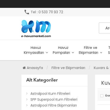
phone
Tel : 0 533 711 93 72
Havuz
Havuz
Filtre ve
Kimyasalları
Pompaları
Ekipmanları
S
Anasayfa
Filtre ve Ekipmanları
Kuvars 
Alt Kategoriler
Ku
Astralpool Kum Filtreleri
Üc
SPP Superpool Kum Filtreleri
Astralpool Filtre Ekipmanları