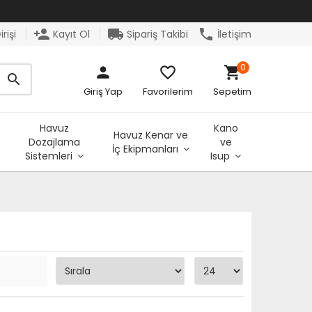
person_add
local_shipping
phone
rişi
Kayıt Ol
Sipariş Takibi
İletişim
0
person
favorite_border
shopping_cart
search
Giriş Yap
Favorilerim
Sepetim
Havuz
Kano
Havuz Kenar ve
Dozajlama
ve
İç Ekipmanları
Sistemleri
Isup