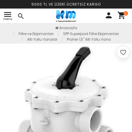
5000 TL VE ÜZERİ ÜCRETSİZ KARGO
menu
0
person
shopping_cart
search
menü
Anasayfa
Filtre ve Ekipmanları
SPP Superpool Filtre Ekipmanları
Altı Yollu Vanalar
Praher 1,5" Altı Yollu Vana
favorite_border