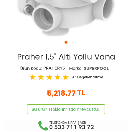
Praher 1,5" Altı Yollu Vana
Ürün Kodu:
Marka:
SUPERPOOL
PRAHER15
star
star
star
star
star
197
Değerlendirme
5,218.77
TL
Bu ürün stoklarımızda mevcuttur.
TELEFONDA SİPARİŞ VER
0 533 711 93 72