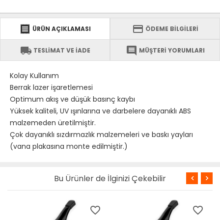
receipt
credit_card
ÜRÜN AÇIKLAMASI
ÖDEME BİLGİLERİ
local_shipping
comment
TESLİMAT VE İADE
MÜŞTERİ YORUMLARI
Kolay Kullanım
Berrak lazer işaretlemesi
Optimum akış ve düşük basınç kaybı
Yüksek kaliteli, UV ışınlarına ve darbelere dayanıklı ABS
malzemeden üretilmiştir.
Çok dayanıklı sızdırmazlık malzemeleri ve baskı yayları
(vana plakasına monte edilmiştir.)
Bu Ürünler de İlginizi Çekebilir
favorite_border
favorite_border