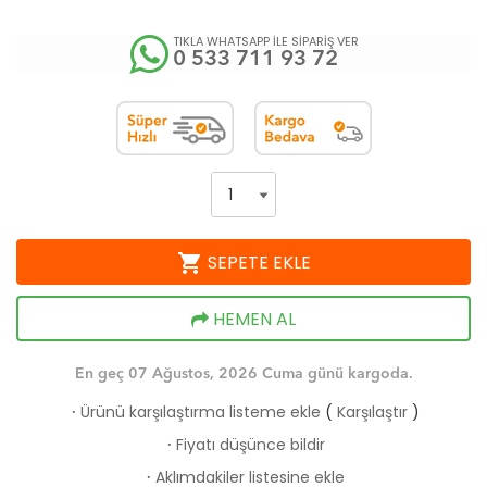
TIKLA WHATSAPP İLE SİPARİŞ VER
0 533 711 93 72
shopping_cart
SEPETE EKLE
HEMEN AL
En geç 07 Ağustos, 2026 Cuma günü kargoda.
Ürünü karşılaştırma listeme ekle
(
Karşılaştır
)
·
Fiyatı düşünce bildir
·
Aklımdakiler listesine ekle
·