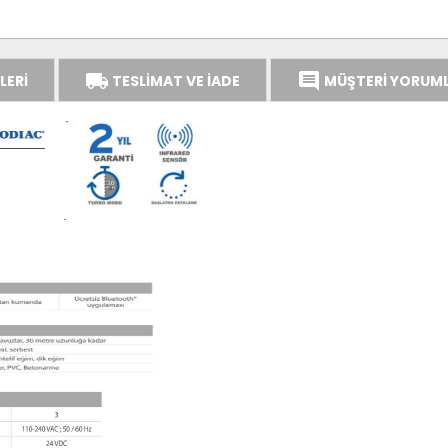
local_shipping
comment
LERİ
TESLİMAT VE İADE
MÜŞTERİ YORUML