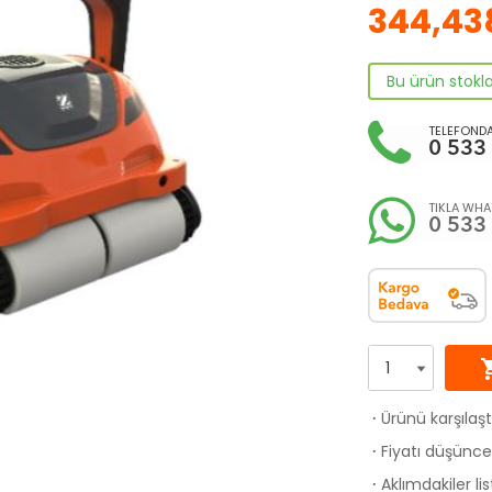
344,43
Bu ürün stokl
TELEFONDA
0 533
TIKLA WHAT
0 533
shoppi
Ürünü karşılaş
·
Fiyatı düşünce 
·
Aklımdakiler li
·