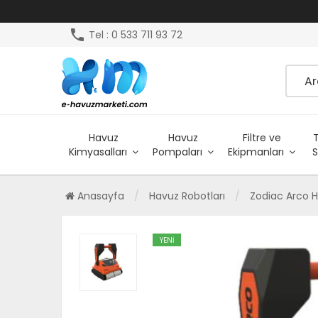
phone
Tel : 0 533 711 93 72
Havuz
Havuz
Filtre ve
Kimyasalları
Pompaları
Ekipmanları
S
Anasayfa
Havuz Robotları
Zodiac Arco 
YENİ