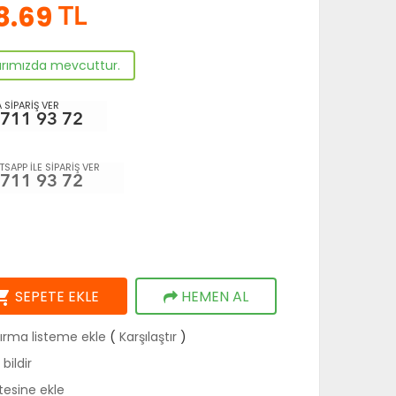
8.69
TL
arımızda mevcuttur.
 SİPARİŞ VER
 711 93 72
SAPP İLE SİPARİŞ VER
 711 93 72
ng_cart
SEPETE EKLE
HEMEN AL
tırma listeme ekle
(
Karşılaştır
)
bildir
stesine ekle