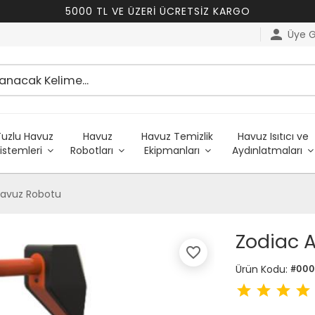
5000 TL VE ÜZERİ ÜCRETSİZ KARGO
person
Üye Gi
Tuzlu Havuz
Havuz
Havuz Temizlik
Havuz Isıtıcı ve
istemleri
Robotları
Ekipmanları
Aydınlatmaları
Havuz Robotu
Zodiac 
favorite_border
Ürün Kodu:
#00
star
star
star
star