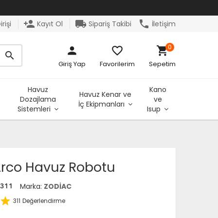
person_add
local_shipping
phone
rişi
Kayıt Ol
Sipariş Takibi
İletişim
0
person
favorite_border
shopping_cart
search
Giriş Yap
Favorilerim
Sepetim
Havuz
Kano
Havuz Kenar ve
Dozajlama
ve
İç Ekipmanları
Sistemleri
Isup
Arco Havuz Robotu
Marka:
ZODİAC
0311
star
311
Değerlendirme