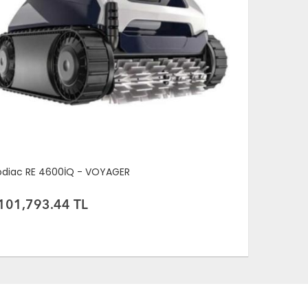
odiac RE 4600İQ - VOYAGER
Zodiac RA 6
101,793.44 TL
142,005