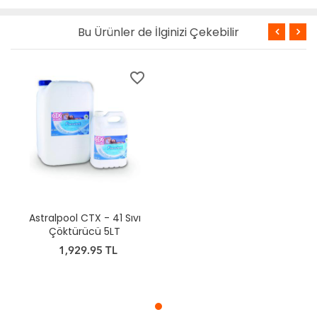
Bu Ürünler de İlginizi Çekebilir
favorite_border
Astralpool CTX - 41 Sıvı
Çöktürücü 5LT
1,929.95 TL