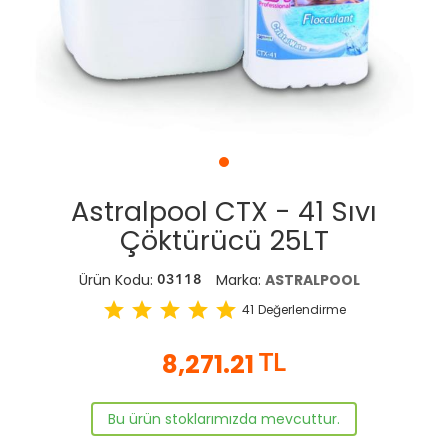
Astralpool CTX - 41 Sıvı
Çöktürücü 25LT
Ürün Kodu:
Marka:
ASTRALPOOL
03118
star
star
star
star
star
41
Değerlendirme
8,271.21
TL
Bu ürün stoklarımızda mevcuttur.