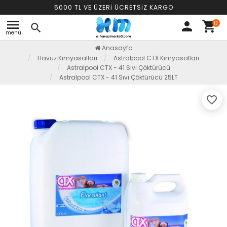
5000 TL VE ÜZERİ ÜCRETSİZ KARGO
menu
0
person
shopping_cart
search
menü
Anasayfa
Havuz Kimyasalları
Astralpool CTX Kimyasalları
Astralpool CTX - 41 Sıvı Çöktürücü
Astralpool CTX - 41 Sıvı Çöktürücü 25LT
favorite_border