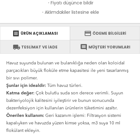
Fiyatı düşünce bildir
·
Aklımdakiler listesine ekle
·
receipt
credit_card
ÜRÜN AÇIKLAMASI
ÖDEME BİLGİLERİ
local_shipping
comment
TESLİMAT VE İADE
MÜŞTERİ YORUMLARI
Havuz suyunda bulunan ve bulanıklığa neden olan koloidal
parçacıkları büyük floküle etme kapasitesi ile yeni tasarlanmış
bir sıvı polimer.
Şunlar için idealdir:
Tüm havuz türleri.
Katma değer:
Çok bulutlu suda son derece verimli. Suyun
bakteriyolojik kalitesini iyileştirir ve bunun sonucunda
dezenfeksiyon için kullanılan ürünlerin tüketimini azaltır.
Önerilen kullanım:
Geri kazanım işlemi: Filtrasyon sistemi
kapalıyken ve havuzda yüzen kimse yoksa, m3 suya 10 ml
flokülant ekleyin.