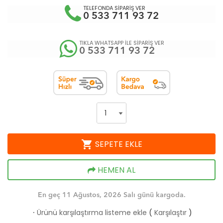
TELEFONDA SİPARİŞ VER
0 533 711 93 72
TIKLA WHATSAPP İLE SİPARİŞ VER
0 533 711 93 72
shopping_cart
SEPETE EKLE
HEMEN AL
En geç 11 Ağustos, 2026 Salı günü kargoda.
Ürünü karşılaştırma listeme ekle
(
Karşılaştır
)
·