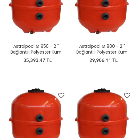
Astralpool Ø 950 - 2 "
Astralpool Ø 800 - 2 "
Bağlantılı Polyester Kum
Bağlantılı Polyester Kum
Filtresi
Filtresi
35,393.47 TL
29,906.11 TL
favorite_border
favorite_border