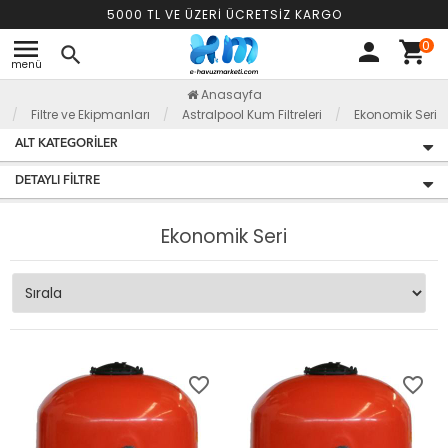
5000 TL VE ÜZERİ ÜCRETSİZ KARGO
menu
0
person
shopping_cart
search
menü
Anasayfa
Filtre ve Ekipmanları
Astralpool Kum Filtreleri
Ekonomik Seri
ALT KATEGORILER
DETAYLI FILTRE
Ekonomik Seri
favorite_border
favorite_border