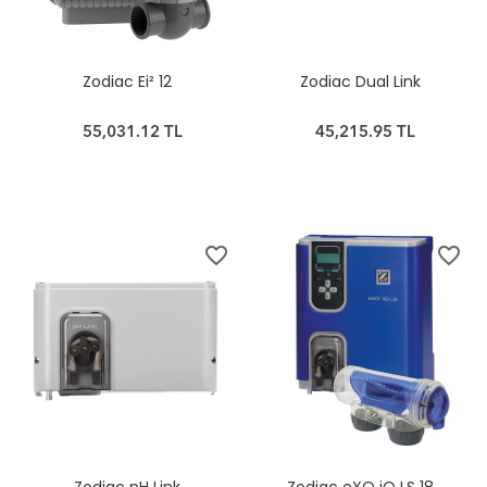
Zodiac Ei² 12
Zodiac Dual Link
55,031.12 TL
45,215.95 TL
favorite_border
favorite_border