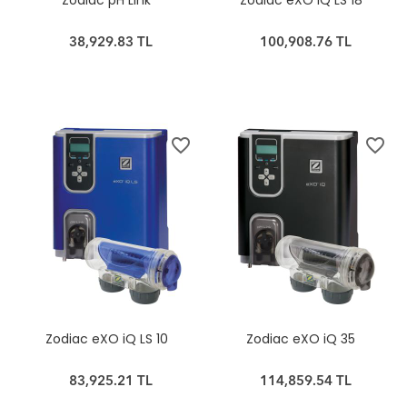
Zodiac pH Link
Zodiac eXO iQ LS 18
38,929.83 TL
100,908.76 TL
favorite_border
favorite_border
Zodiac eXO iQ LS 10
Zodiac eXO iQ 35
83,925.21 TL
114,859.54 TL