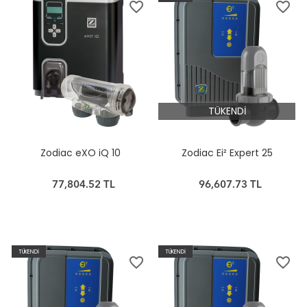
favorite_border
favorite_border
TÜKENDİ
Zodiac eXO iQ 10
Zodiac Ei² Expert 25
77,804.52 TL
96,607.73 TL
TÜKENDİ
TÜKENDİ
favorite_border
favorite_border