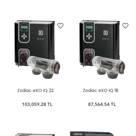
favorite_border
favorite_border
Zodiac eXO iQ 22
Zodiac eXO iQ 18
103,059.28 TL
87,564.54 TL
TÜKENDİ