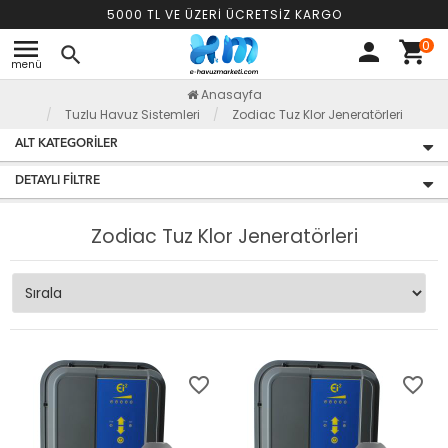
5000 TL VE ÜZERİ ÜCRETSİZ KARGO
menu
0
person
shopping_cart
search
menü
Anasayfa
Tuzlu Havuz Sistemleri
Zodiac Tuz Klor Jeneratörleri
ALT KATEGORILER
DETAYLI FILTRE
Zodiac Tuz Klor Jeneratörleri
favorite_border
favorite_border