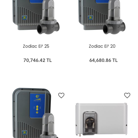
Zodiac Ei² 25
Zodiac Ei² 20
70,746.42 TL
64,680.86 TL
favorite_border
favorite_border