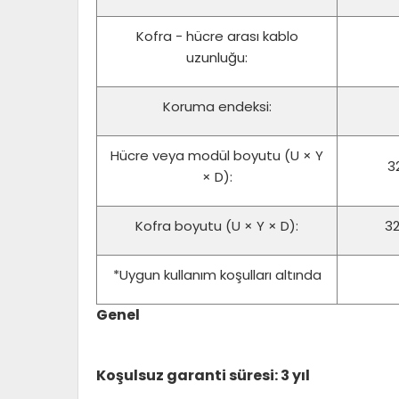
Kofra - hücre arası kablo
uzunluğu:
Koruma endeksi:
Hücre veya modül boyutu (U × Y
32
× D):
Kofra boyutu (U × Y × D):
32
*Uygun kullanım koşulları altında
Genel
Koşulsuz garanti süresi: 3 yıl