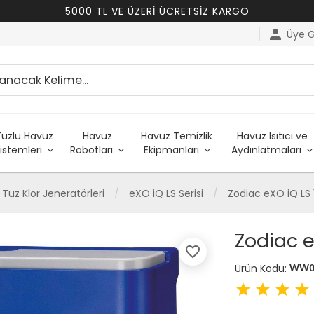
5000 TL VE ÜZERİ ÜCRETSİZ KARGO
person
Üye Gi
Tuzlu Havuz
Havuz
Havuz Temizlik
Havuz Isıtıcı ve
istemleri
Robotları
Ekipmanları
Aydınlatmaları
Tuz Klor Jeneratörleri
eXO iQ LS Serisi
Zodiac eXO iQ LS 
Zodiac e
favorite_border
Ürün Kodu:
WW0
star
star
star
star