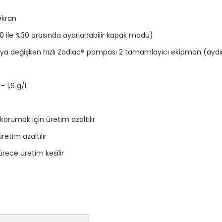
ekran
0 ile %30 arasında ayarlanabilir kapak modu)
eya değişken hızlı Zodiac® pompası 2 tamamlayıcı ekipman (aydınl
 1,6 g/L
orumak için üretim azaltılır
retim azaltılır
rece üretim kesilir