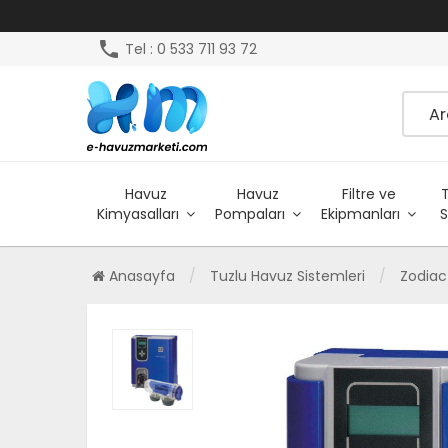
phone
Tel : 0 533 711 93 72
Havuz
Havuz
Filtre ve
Kimyasalları
Pompaları
Ekipmanları
S
Anasayfa
Tuzlu Havuz Sistemleri
Zodiac 