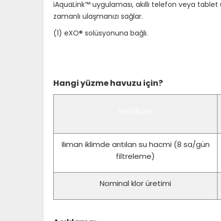
iAquaLink™ uygulaması, akıllı telefon veya tablet
zamanlı ulaşmanızı sağlar.
(1) eXO® solüsyonuna bağlı.
Hangi yüzme havuzu için?
MODELLER
Ilıman iklimde arıtılan su hacmi (8 sa/gün
filtreleme)
Nominal klor üretimi