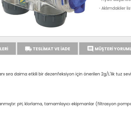
Aklımdakiler li
·
local_shipping
comment
LERİ
TESLİMAT VE İADE
MÜŞTERİ YORUML
sıra daima etkili bir dezenfeksiyon için önerilen 2g/L'lik tuz sevi
anmıştır: pH, klorlama, tamamlayıcı ekipmanlar (filtrasyon pompa