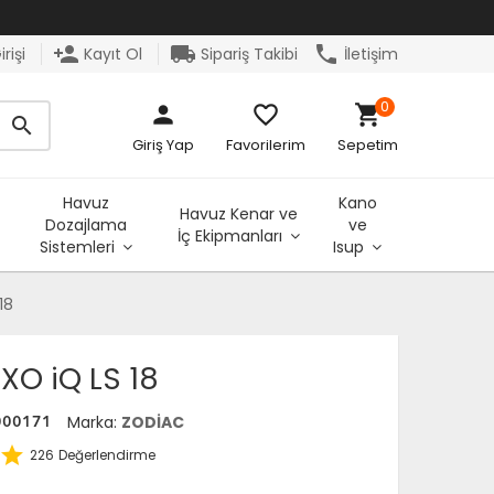
person_add
local_shipping
phone
rişi
Kayıt Ol
Sipariş Takibi
İletişim
0
person
favorite_border
shopping_cart
search
Giriş Yap
Favorilerim
Sepetim
Havuz
Kano
Havuz Kenar ve
Dozajlama
ve
İç Ekipmanları
Sistemleri
Isup
18
XO iQ LS 18
Marka:
ZODİAC
00171
star
226
Değerlendirme