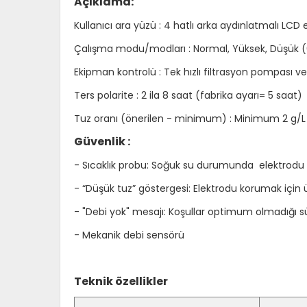
Açıklama:
Kullanıcı ara yüzü :
4 hatlı arka aydınlatmalı LCD 
Çalışma modu/modları :
Normal, Yüksek, Düşük (
Ekipman kontrolü :
Tek hızlı filtrasyon pompası v
Ters polarite :
2 ila 8 saat (fabrika ayarı= 5 saat)
Tuz oranı (önerilen - minimum) :
Minimum 2 g/L -
Güvenlik :
- Sıcaklık probu: Soğuk su durumunda elektrodu k
- “Düşük tuz” göstergesi: Elektrodu korumak için ü
- "Debi yok" mesajı: Koşullar optimum olmadığı sü
- Mekanik debi sensörü
Teknik özellikler