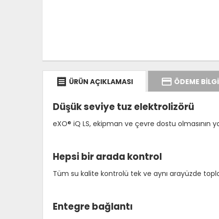
receipt
credit_card
ÜRÜN AÇIKLAMASI
ÖDEME BİLGİ
Düşük seviye tuz elektrolizörü
eXO® iQ LS, ekipman ve çevre dostu olmasının yanı 
Hepsi bir arada kontrol
Tüm su kalite kontrolü tek ve aynı arayüzde topl
Entegre bağlantı