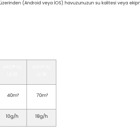
 üzerinden (Android veya İOS) havuzunuzun su kalitesi veya ekipman
eXO® iQ
eXO® iQ
LS 10
LS 18
40m³
70m³
10g/h
18g/h