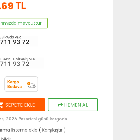
.69
TL
arımızda mevcuttur.
 SİPARİŞ VER
 711 93 72
SAPP İLE SİPARİŞ VER
 711 93 72
ng_cart
SEPETE EKLE
HEMEN AL
s, 2026 Pazartesi günü kargoda.
tırma listeme ekle
(
Karşılaştır
)
bildir