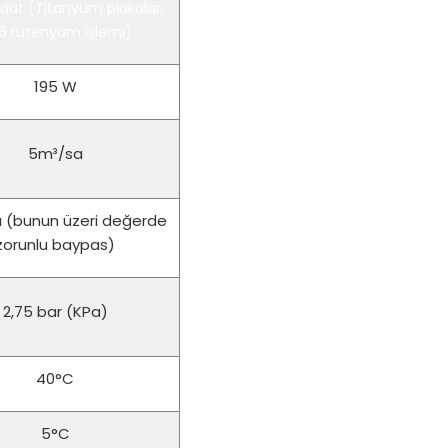
saat (Titanyum plakalar,
6 rutenyum işlemi)
195 W
5m³/sa
 (bunun üzeri değerde
zorunlu baypas)
2,75 bar (KPa)
40°C
5°C