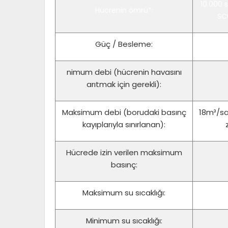
10.000 
Hücrenin ömrü*:
SC
Güç / Besleme:
nimum debi (hücrenin havasını
arıtmak için gerekli):
Maksimum debi (borudaki basınç
18m³/sa
kayıplarıyla sınırlanan):
Hücrede izin verilen maksimum
basınç:
Maksimum su sıcaklığı:
Minimum su sıcaklığı: