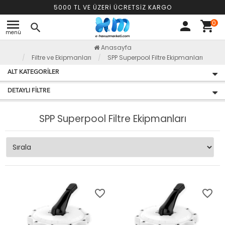
5000 TL VE ÜZERİ ÜCRETSİZ KARGO
menu
0
person
shopping_cart
search
menü
Anasayfa
Filtre ve Ekipmanları
SPP Superpool Filtre Ekipmanları
ALT KATEGORILER
DETAYLI FILTRE
SPP Superpool Filtre Ekipmanları
favorite_border
favorite_border