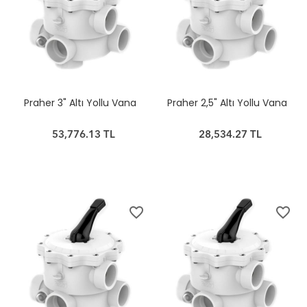
Praher 3" Altı Yollu Vana
Praher 2,5" Altı Yollu Vana
53,776.13 TL
28,534.27 TL
favorite_border
favorite_border