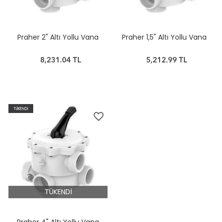
Praher 2" Altı Yollu Vana
Praher 1,5" Altı Yollu Vana
8,231.04 TL
5,212.99 TL
TÜKENDİ
favorite_border
TÜKENDİ