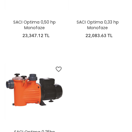
SACI Optima 0,50 hp
SACI Optima 0,33 hp
Monofaze
Monofaze
23,347.12 TL
22,083.63 TL
favorite_border