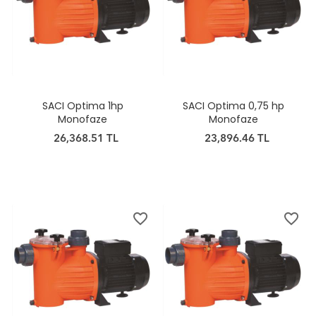
SACI Optima 1hp
SACI Optima 0,75 hp
Monofaze
Monofaze
26,368.51 TL
23,896.46 TL
favorite_border
favorite_border