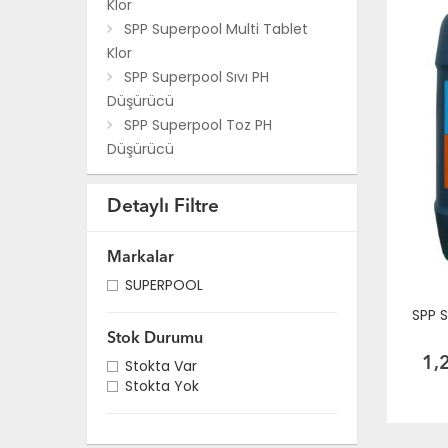
Klor
SPP Superpool Multi Tablet
Klor
SPP Superpool Sıvı PH
Düşürücü
SPP Superpool Toz PH
Düşürücü
SPP Superpool Toz PH
Yükseltici
Detaylı Filtre
SPP Superpool Sıvı Klor
SPP Superpool Yosun Önleyici
Markalar
SPP Superpool Parlatıcı
SUPERPOOL
SPP Superpool Çöktürücü
SPP S
SPP Superpool Kış Bakım
Kimyasalı
Stok Durumu
SPP Superpool Demir-Sertlik
1,
Stokta Var
Stokta Yok
Giderici