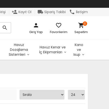
person_add
local_shipping
phone
rişi
Kayıt Ol
Sipariş Takibi
İletişim
0
person
favorite_border
shopping_cart
search
Giriş Yap
Favorilerim
Sepetim
Havuz
Kano
Havuz Kenar ve
Dozajlama
ve
İç Ekipmanları
Sistemleri
Isup