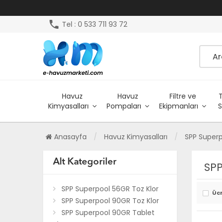
phone
Tel : 0 533 711 93 72
Havuz
Havuz
Filtre ve
Kimyasalları
Pompaları
Ekipmanları
S
Anasayfa
Havuz Kimyasalları
SPP Superp
Alt Kategoriler
SPP
SPP Superpool 56GR Toz Klor
Üc
SPP Superpool 90GR Toz Klor
SPP Superpool 90GR Tablet