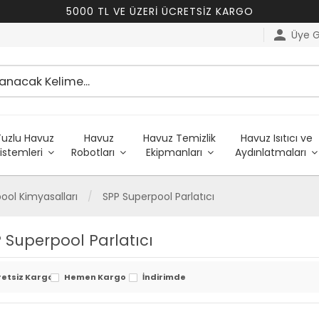
5000 TL VE ÜZERİ ÜCRETSİZ KARGO
person
Üye Gi
Tuzlu Havuz
Havuz
Havuz Temizlik
Havuz Isıtıcı ve
istemleri
Robotları
Ekipmanları
Aydınlatmaları
ool Kimyasalları
SPP Superpool Parlatıcı
 Superpool Parlatıcı
retsiz Kargo
Hemen Kargo
İndirimde