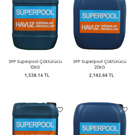
SPP Superpool Çöktürücü
SPP Superpool Çöktürücü
10KG
20KG
1,538.16 TL
2,142.44 TL
favorite_border
favorite_border