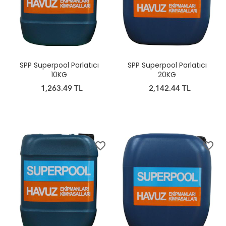
SPP Superpool Parlatıcı
SPP Superpool Parlatıcı
10KG
20KG
1,263.49 TL
2,142.44 TL
favorite_border
favorite_border