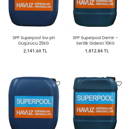
SPP Superpool Sıvı pH
SPP Superpool Demir -
Düşürücü 25KG
Sertlik Giderici 10KG
2,141.60 TL
1,812.84 TL
favorite_border
favorite_border