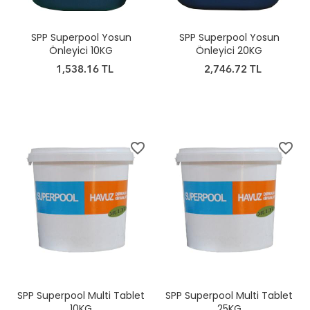
SPP Superpool Yosun
SPP Superpool Yosun
Önleyici 10KG
Önleyici 20KG
1,538.16 TL
2,746.72 TL
favorite_border
favorite_border
SPP Superpool Multi Tablet
SPP Superpool Multi Tablet
10KG
25KG