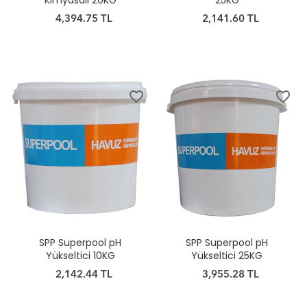
Kimyasalı 20KG
25KG
4,394.75 TL
2,141.60 TL
favorite_border
favorite_border
SPP Superpool pH
SPP Superpool pH
Yükseltici 10KG
Yükseltici 25KG
2,142.44 TL
3,955.28 TL