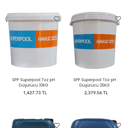
favorite_border
favorite_border
SPP Superpool Toz pH
SPP Superpool Toz pH
Düşürücü 10KG
Düşürücü 25KG
1,427.73 TL
2,379.56 TL
favorite_border
favorite_border