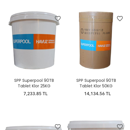
favorite_border
favorite_border
SPP Superpool 90TB
SPP Superpool 90TB
Tablet Klor 25KG
Tablet Klor 50KG
7,233.85 TL
14,134.56 TL
favorite_border
favorite_border