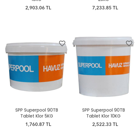
2,903.06 TL
7,233.85 TL
favorite_border
favorite_border
SPP Superpool 90TB
SPP Superpool 90TB
Tablet Klor 5KG
Tablet Klor 10KG
1,760.87 TL
2,522.33 TL