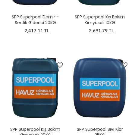
SPP Superpool Demir -
SPP Superpool Kış Bakım
Sertlik Giderici 20KG
Kimyasalı 10KG
2,417.11 TL
2,691.79 TL
favorite_border
favorite_border
SPP Superpool Kış Bakım
SPP Superpool Sıvı Klor