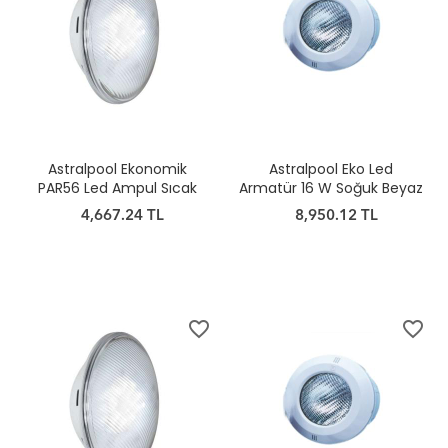
Astralpool Ekonomik
Astralpool Eko Led
PAR56 Led Ampul Sıcak
Armatür 16 W Soğuk Beyaz
Beyaz
4,667.24 TL
8,950.12 TL
favorite_border
favorite_border