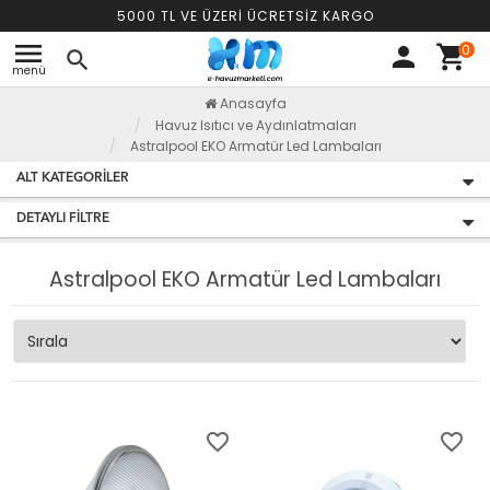
5000 TL VE ÜZERİ ÜCRETSİZ KARGO
menu
0
person
shopping_cart
search
menü
Anasayfa
Havuz Isıtıcı ve Aydınlatmaları
Astralpool EKO Armatür Led Lambaları
ALT KATEGORILER
DETAYLI FILTRE
Astralpool EKO Armatür Led Lambaları
favorite_border
favorite_border