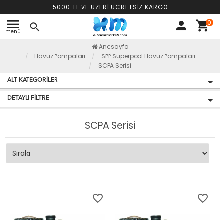
5000 TL VE ÜZERİ ÜCRETSİZ KARGO
menu
0
person
shopping_cart
search
menü
Anasayfa
Havuz Pompaları
SPP Superpool Havuz Pompaları
SCPA Serisi
ALT KATEGORILER
DETAYLI FILTRE
SCPA Serisi
favorite_border
favorite_border