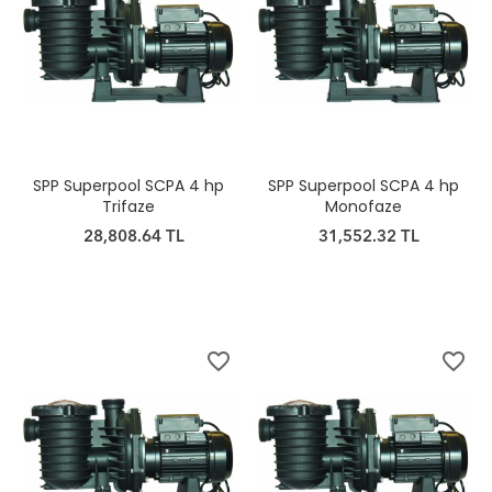
SPP Superpool SCPA 4 hp
SPP Superpool SCPA 4 hp
Trifaze
Monofaze
28,808.64 TL
31,552.32 TL
favorite_border
favorite_border