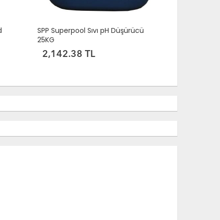
d
SPP Superpool Sıvı pH Düşürücü
25KG
2,142.38 TL