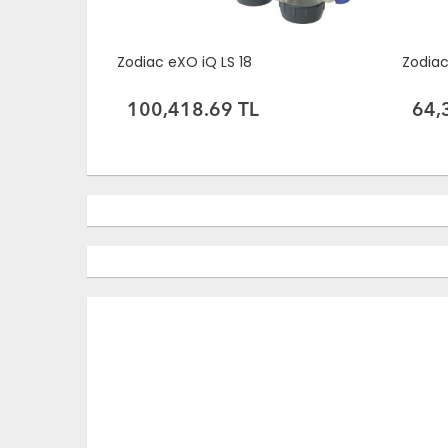
Zodiac eXO iQ LS 18
Zodiac
100,418.69 TL
64,