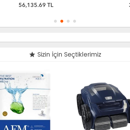
31,003.58 TL
Sizin İçin Seçtiklerimiz
grade