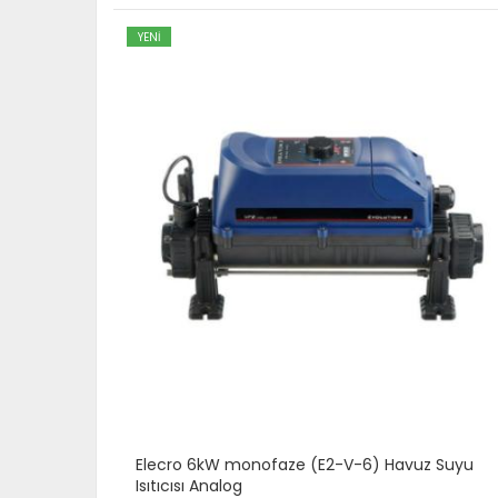
YENİ
z Suyu
Elecro 24kW trifaze (E2-3-24) Havuz Suyu
Isıtıcısı Analog