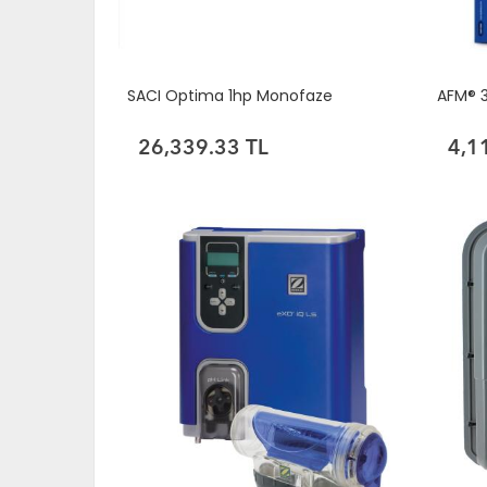
SACI Optima 1hp Monofaze
AFM® 3
26,339.33 TL
4,1