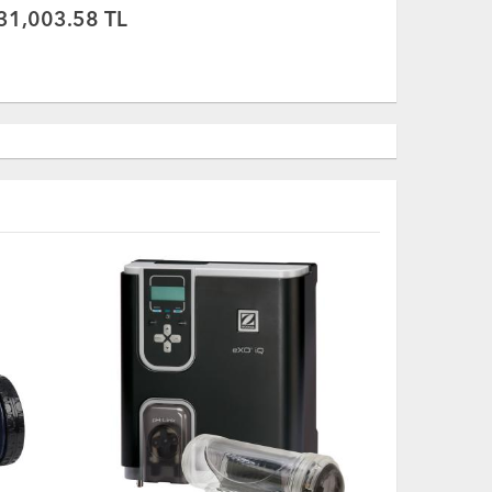
68,043.26 TL
31,552.