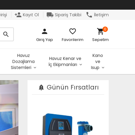
person_add
local_shipping
phone
rişi
Kayıt Ol
Sipariş Takibi
İletişim
0
person
favorite_border
shopping_cart
search
Giriş Yap
Favorilerim
Sepetim
Havuz
Kano
Havuz Kenar ve
Dozajlama
ve
İç Ekipmanları
Sistemleri
Isup
Günün Fırsatları
notification_important
YENİ