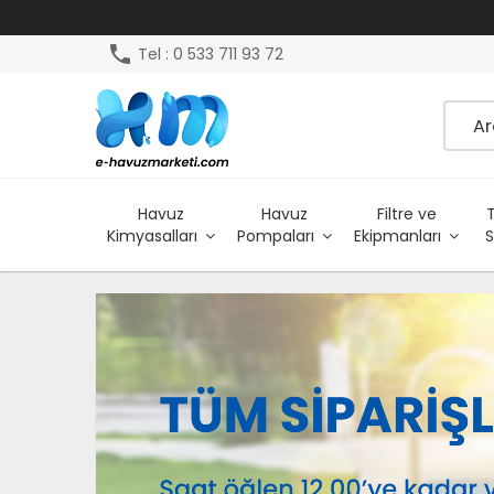
phone
Tel : 0 533 711 93 72
Havuz
Havuz
Filtre ve
Kimyasalları
Pompaları
Ekipmanları
S
YENİ