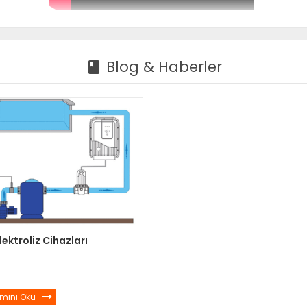
Blog & Haberler
book
lektroliz Cihazları
mını Oku