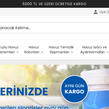
5000 TL VE ÜZERİ ÜCRETSİZ KARGO
person
Üye Gi
Tuzlu Havuz
Havuz
Havuz Temizlik
Havuz Isıtıcı ve
istemleri
Robotları
Ekipmanları
Aydınlatmaları