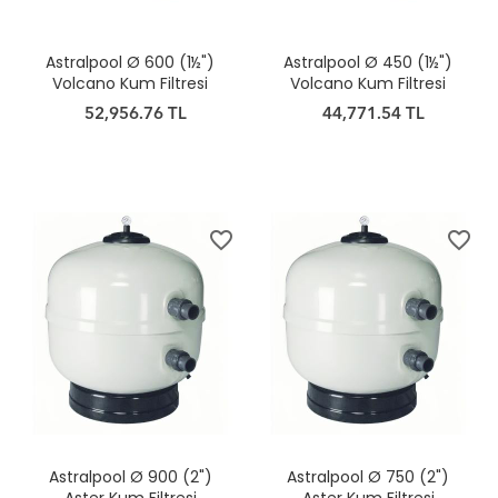
Astralpool Ø 600 (1½")
Astralpool Ø 450 (1½")
Volcano Kum Filtresi
Volcano Kum Filtresi
52,956.76 TL
44,771.54 TL
favorite_border
favorite_border
Astralpool Ø 900 (2")
Astralpool Ø 750 (2")