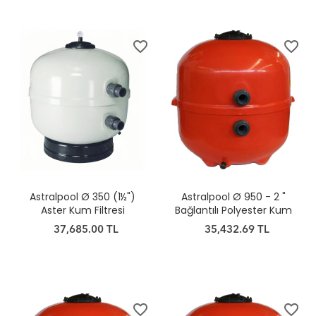
favorite_border
favorite_border
Astralpool Ø 350 (1½")
Astralpool Ø 950 - 2 "
Aster Kum Filtresi
Bağlantılı Polyester Kum
Filtresi
37,685.00 TL
35,432.69 TL
favorite_border
favorite_border