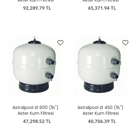
Aster Kum Filtresi
Aster Kum Filtresi
92,289.79 TL
65,371.94 TL
favorite_border
favorite_border
Astralpool Ø 600 (1½")
Astralpool Ø 450 (1½")
Aster Kum Filtresi
Aster Kum Filtresi
47,298.52 TL
40,706.39 TL