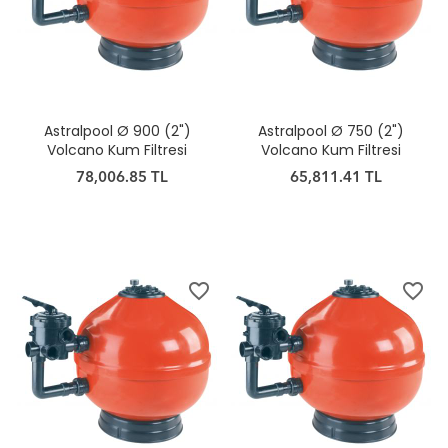
Astralpool Ø 900 (2")
Astralpool Ø 750 (2")
Volcano Kum Filtresi
Volcano Kum Filtresi
78,006.85 TL
65,811.41 TL
favorite_border
favorite_border