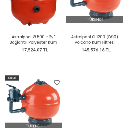
TÜKENDİ
Astralpool Ø 500 - 1½ "
Astralpool Ø 1200 (D90)
Bağlantılı Polyester Kum
Volcano Kum Filtresi
Filtresi
17,524.07 TL
145,576.16 TL
TÜKENDİ
favorite_border
TÜKENDİ