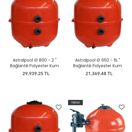
Astralpool Ø 800 - 2 "
Astralpool Ø 650 - 1½ "
Bağlantılı Polyester Kum
Bağlantılı Polyester Kum
Filtresi
Filtresi
29,939.25 TL
21,369.48 TL
TÜKENDİ
favorite_border
favorite_border