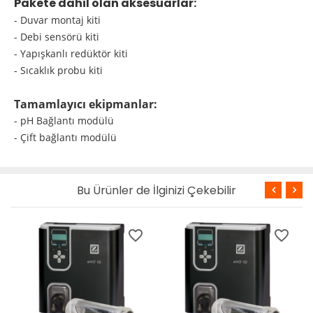
Pakete dahil olan aksesuarlar:
- Duvar montaj kiti
- Debi sensörü kiti
- Yapışkanlı redüktör kiti
- Sıcaklık probu kiti
Tamamlayıcı ekipmanlar:
- pH Bağlantı modülü
- Çift bağlantı modülü
Bu Ürünler de İlginizi Çekebilir
favorite_border
favorite_border