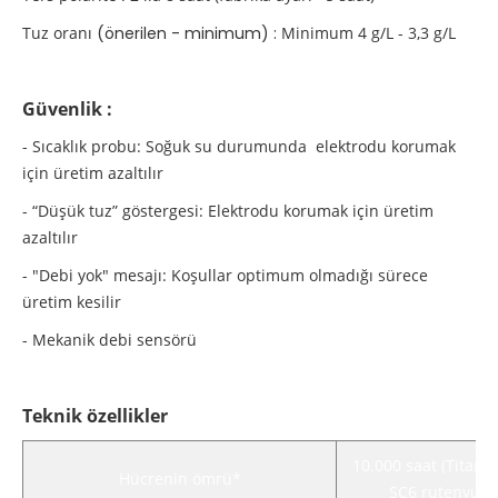
Tuz oranı
(önerilen - minimum) :
Minimum 4 g/L - 3,3 g/L
Güvenlik :
- Sıcaklık probu: Soğuk su durumunda elektrodu korumak
için üretim azaltılır
- “Düşük tuz” göstergesi: Elektrodu korumak için üretim
azaltılır
- "Debi yok" mesajı: Koşullar optimum olmadığı sürece
üretim kesilir
- Mekanik debi sensörü
Teknik özellikler
10.000 saat (Titany
Hücrenin ömrü*
SC6 rutenyum 