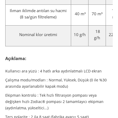
Ilıman iklimde arıtılan su hacmi
10
40 m³
70 m³
(8 sa/gün filtreleme)
m³
18
Nominal klor üretimi
10 g/h
22 g
g/h
Açıklama:
Kullanıcı ara yüzü :
4 hatlı arka aydınlatmalı LCD ekran
Çalışma modu/modları :
Normal, Yüksek, Düşük (0 ile %30
arasında ayarlanabilir kapak modu)
Ekipman kontrolü :
Tek hızlı filtrasyon pompası veya
değişken hızlı Zodiac® pompası 2 tamamlayıcı ekipman
(aydınlatma, yükseltici...)
Ters polarite :
2 ila 8 saat (fabrika ayarı= 5 saat)