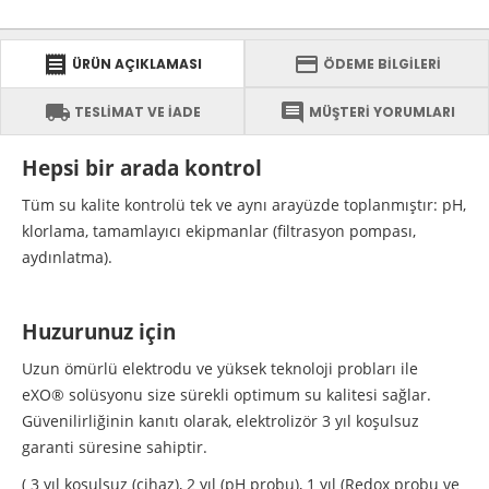
receipt
credit_card
ÜRÜN AÇIKLAMASI
ÖDEME BİLGİLERİ
local_shipping
comment
TESLİMAT VE İADE
MÜŞTERİ YORUMLARI
Hepsi bir arada kontrol
Tüm su kalite kontrolü tek ve aynı arayüzde toplanmıştır: pH,
klorlama, tamamlayıcı ekipmanlar (filtrasyon pompası,
aydınlatma).
Huzurunuz için
Uzun ömürlü elektrodu ve yüksek teknoloji probları ile
eXO® solüsyonu size sürekli optimum su kalitesi sağlar.
Güvenilirliğinin kanıtı olarak, elektrolizör 3 yıl koşulsuz
garanti süresine sahiptir.
( 3 yıl koşulsuz (cihaz), 2 yıl (pH probu), 1 yıl (Redox probu ve