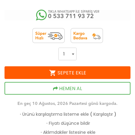
TIKLA WHATSAPP İLE SİPARİŞ VER
0 533 711 93 72
shopping_cart
SEPETE EKLE
HEMEN AL
En geç 10 Ağustos, 2026 Pazartesi günü kargoda.
Ürünü karşılaştırma listeme ekle
(
Karşılaştır
)
·
Fiyatı düşünce bildir
·
Aklımdakiler listesine ekle
·