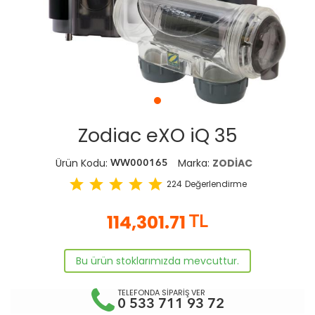
Zodiac eXO iQ 35
Ürün Kodu:
Marka:
ZODİAC
WW000165
star
star
star
star
star
224
Değerlendirme
114,301.71
TL
Bu ürün stoklarımızda mevcuttur.
TELEFONDA SİPARİŞ VER
0 533 711 93 72