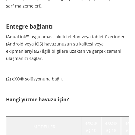
sarf malzemeleri).
Entegre bağlantı
iAquaLink™ uygulaması, akıllı telefon veya tablet üzerinden
(Android veya İOS) havuzunuzun su kalitesi veya
ekipmanlarıyla(2) ilgili bilgilere uzaktan ve gerçek zamanlı
ulaşmanızı sağlar.
(2) eXO® solüsyonuna bağlı.
Hangi yüzme havuzu için?
eXO®
eXO®
eXO
MODELLER
iQ 10
iQ 18
iQ 2