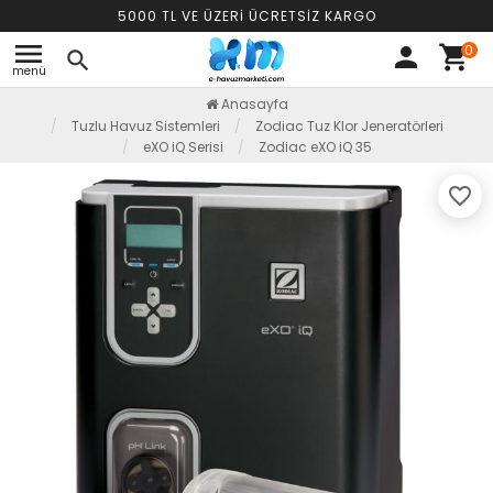
5000 TL VE ÜZERİ ÜCRETSİZ KARGO
menu
0
person
shopping_cart
search
menü
Anasayfa
Tuzlu Havuz Sistemleri
Zodiac Tuz Klor Jeneratörleri
eXO iQ Serisi
Zodiac eXO iQ 35
favorite_border