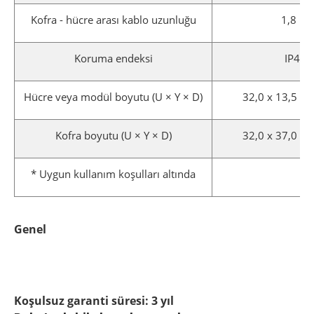
Kofra - hücre arası kablo uzunluğu
1,8 m
Koruma endeksi
IP43
Hücre veya modül boyutu (U × Y × D)
32,0 x 13,5 x 
Kofra boyutu (U × Y × D)
32,0 x 37,0 x 
* Uygun kullanım koşulları altında
Genel
Koşulsuz garanti süresi: 3 yıl