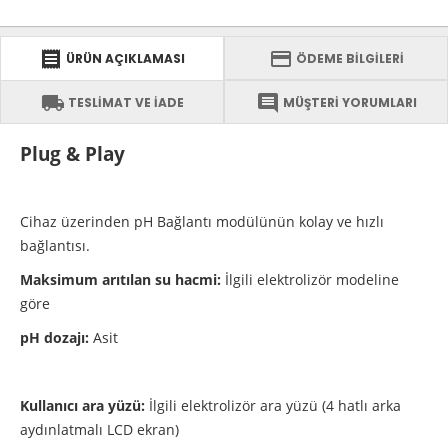
receipt
credit_card
ÜRÜN AÇIKLAMASI
ÖDEME BİLGİLERİ
local_shipping
comment
TESLİMAT VE İADE
MÜŞTERİ YORUMLARI
Plug & Play
Cihaz üzerinden pH Bağlantı modülünün kolay ve hızlı
bağlantısı.
Maksimum arıtılan su hacmi:
İlgili elektrolizör modeline
göre
pH dozajı:
Asit
Kullanıcı ara yüzü:
İlgili elektrolizör ara yüzü (4 hatlı arka
aydınlatmalı LCD ekran)