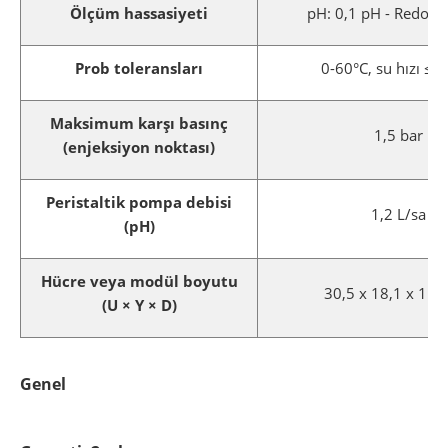
Ölçüm hassasiyeti
pH: 0,1 pH - Redox:
Prob toleransları
0-60°C, su hızı ≤ 
Maksimum karşı basınç
1,5 bar
(enjeksiyon noktası)
Peristaltik pompa debisi
1,2 L/sa
(pH)
Hücre veya modül boyutu
30,5 x 18,1 x 11,
(U × Y × D)
Genel