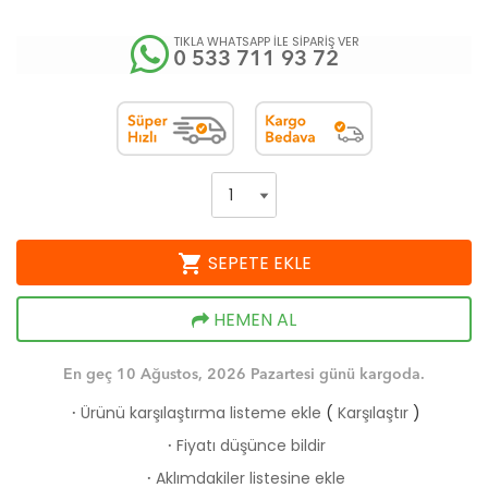
TIKLA WHATSAPP İLE SİPARİŞ VER
0 533 711 93 72
shopping_cart
SEPETE EKLE
HEMEN AL
En geç 10 Ağustos, 2026 Pazartesi günü kargoda.
Ürünü karşılaştırma listeme ekle
(
Karşılaştır
)
·
Fiyatı düşünce bildir
·
Aklımdakiler listesine ekle
·