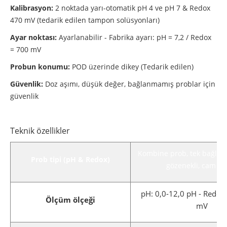
Kalibrasyon:
2 noktada yarı-otomatik pH 4 ve pH 7 & Redox
470 mV (tedarik edilen tampon solüsyonları)
Ayar noktası:
Ayarlanabilir - Fabrika ayarı: pH = 7,2 / Redox
= 700 mV
Probun konumu:
POD üzerinde dikey (Tedarik edilen)
Güvenlik:
Doz aşımı, düşük değer, bağlanmamış problar için
güvenlik
Teknik özellikler
Kombine prob, tek bağlantı
Prob tipi (pH & Redox)
gözenekli, cam g
pH: 0,0-12,0 pH - Redox
Ölçüm ölçeği
mV