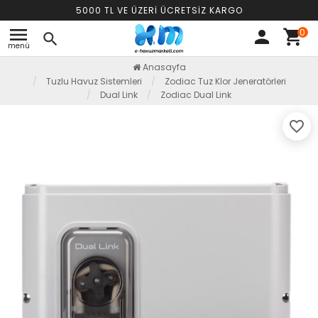
5000 TL VE ÜZERİ ÜCRETSİZ KARGO
menu
0
person
shopping_cart
search
menü
Anasayfa
Tuzlu Havuz Sistemleri
Zodiac Tuz Klor Jeneratörleri
Dual Link
Zodiac Dual Link
favorite_border