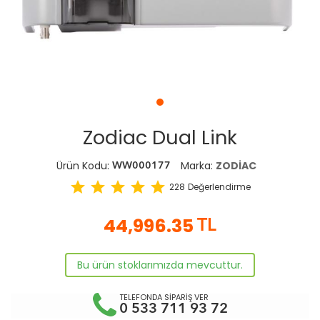
Zodiac Dual Link
Ürün Kodu:
Marka:
ZODİAC
WW000177
star
star
star
star
star
228
Değerlendirme
44,996.35
TL
Bu ürün stoklarımızda mevcuttur.
TELEFONDA SİPARİŞ VER
0 533 711 93 72