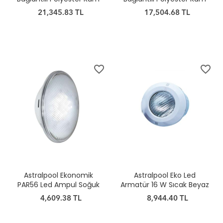
Filtresi
Filtresi
21,345.83 TL
17,504.68 TL
favorite_border
favorite_border
Astralpool Ekonomik
Astralpool Eko Led
PAR56 Led Ampul Soğuk
Armatür 16 W Sıcak Beyaz
Beyaz
4,609.38 TL
8,944.40 TL