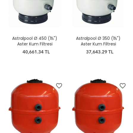
Astralpool Ø 450 (1½")
Astralpool Ø 350 (1½")
Aster Kum Filtresi
Aster Kum Filtresi
40,661.34 TL
37,643.29 TL
favorite_border
favorite_border