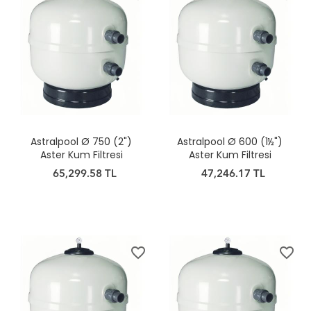
Astralpool Ø 750 (2")
Astralpool Ø 600 (1½")
Aster Kum Filtresi
Aster Kum Filtresi
65,299.58 TL
47,246.17 TL
favorite_border
favorite_border