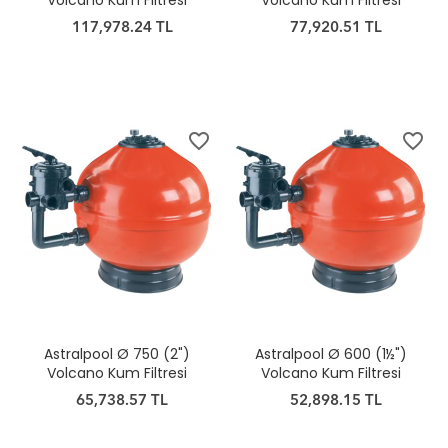
Volcano Kum Filtresi
Volcano Kum Filtresi
117,978.24 TL
77,920.51 TL
favorite_border
favorite_border
Astralpool Ø 750 (2")
Astralpool Ø 600 (1½")
Volcano Kum Filtresi
Volcano Kum Filtresi
65,738.57 TL
52,898.15 TL