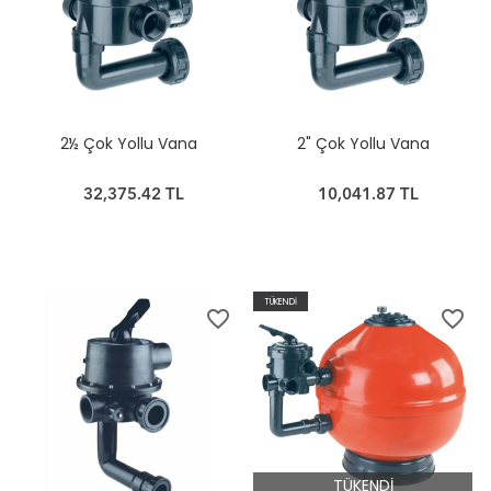
2½ Çok Yollu Vana
2" Çok Yollu Vana
32,375.42 TL
10,041.87 TL
TÜKENDİ
favorite_border
favorite_border
TÜKENDİ