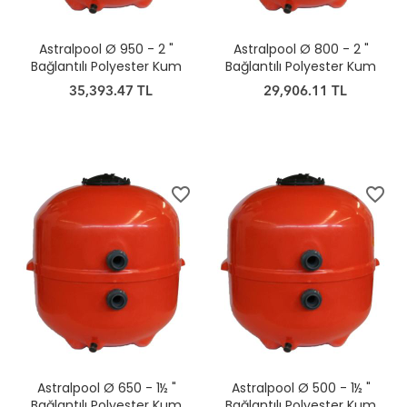
Astralpool Ø 950 - 2 "
Astralpool Ø 800 - 2 "
Bağlantılı Polyester Kum
Bağlantılı Polyester Kum
Filtresi
Filtresi
35,393.47 TL
29,906.11 TL
favorite_border
favorite_border
Astralpool Ø 650 - 1½ "
Astralpool Ø 500 - 1½ "
Bağlantılı Polyester Kum
Bağlantılı Polyester Kum