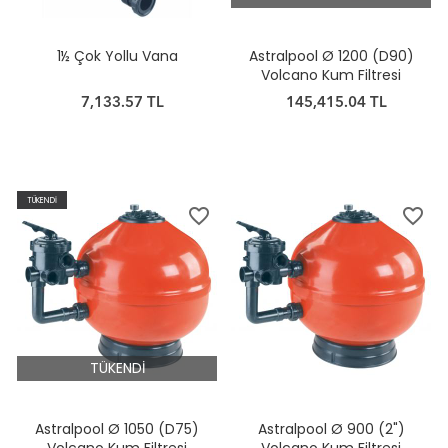
1½ Çok Yollu Vana
Astralpool Ø 1200 (D90)
Volcano Kum Filtresi
7,133.57 TL
145,415.04 TL
TÜKENDİ
favorite_border
favorite_border
TÜKENDİ
Astralpool Ø 1050 (D75)
Astralpool Ø 900 (2")