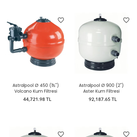
favorite_border
favorite_border
Astralpool Ø 450 (1½")
Astralpool Ø 900 (2")
Volcano Kum Filtresi
Aster Kum Filtresi
44,721.98 TL
92,187.65 TL
favorite_border
favorite_border