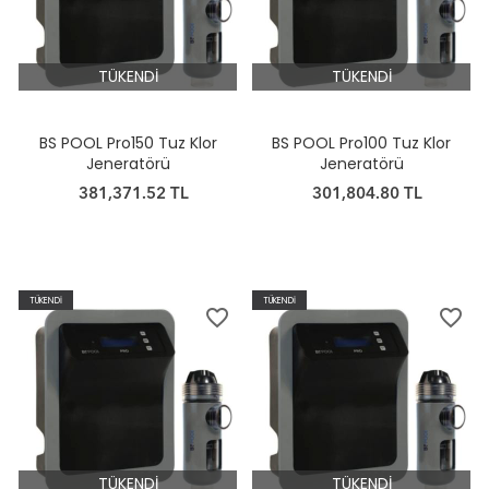
TÜKENDİ
TÜKENDİ
BS POOL Pro150 Tuz Klor
BS POOL Pro100 Tuz Klor
Jeneratörü
Jeneratörü
381,371.52 TL
301,804.80 TL
TÜKENDİ
TÜKENDİ
favorite_border
favorite_border
TÜKENDİ
TÜKENDİ