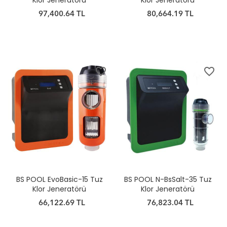
Klor Jeneratörü
Klor Jeneratörü
97,400.64 TL
80,664.19 TL
favorite_border
favorite_border
BS POOL EvoBasic-15 Tuz
BS POOL N-BsSalt-35 Tuz
Klor Jeneratörü
Klor Jeneratörü
66,122.69 TL
76,823.04 TL