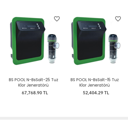
favorite_border
favorite_border
BS POOL N-BsSalt-25 Tuz
BS POOL N-BsSalt-15 Tuz
Klor Jeneratörü
Klor Jeneratörü
67,768.90 TL
52,404.29 TL