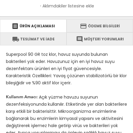
Aklımdakiler listesine ekle
·
receipt
credit_card
ÜRÜN AÇIKLAMASI
ÖDEME BİLGİLERİ
local_shipping
comment
TESLİMAT VE İADE
MÜŞTERİ YORUMLARI
Superpool 90 GR toz klor, havuz suyunda bulunan
bakterileri yok eder. Havuzunuz için en iyi havuz suyu
dezenfektanı ürünleri en iyi fiyat güvencesiyle.
Karakteristik Özellikleri: Yavaş çözünen stabilizatörlü bir klor
bileşiğidir ve %90 aktif klor içerir.
Açık yüzme havuzu suyunun
Kullanım Amacı:
dezenfeksiyonunda kullanılır. Etiketinde yer alan bakterilere
karşı etkili bir bakterisittir. Mikroorganizma enzimlerine
bağlanarak bu enzimlerin kimyasal yapısını ve aktivitesini
değiştirerek işlemez hale getirip virüs ve bakterileri yok
eder. Ayrıca yosunlaşmayı da önleyip sağlıklı havuz suyu