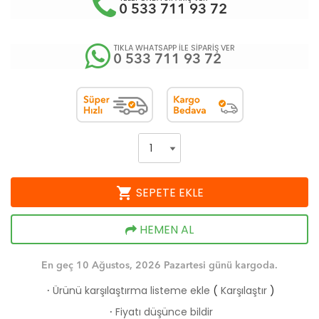
0 533 711 93 72
TIKLA WHATSAPP İLE SİPARİŞ VER
0 533 711 93 72
shopping_cart
SEPETE EKLE
HEMEN AL
En geç 10 Ağustos, 2026 Pazartesi günü kargoda.
Ürünü karşılaştırma listeme ekle
(
Karşılaştır
)
·
Fiyatı düşünce bildir
·