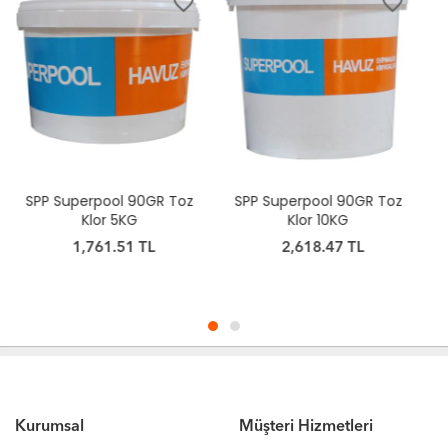
favorite_border
favorite_border
SPP Superpool 90GR Toz
SPP Superpool 90GR Toz
Klor 10KG
Klor 25KG
2,618.47 TL
6,046.28 TL
Kurumsal
Müşteri Hizmetleri