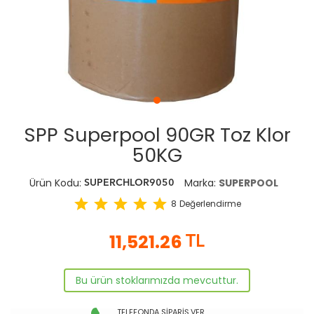
SPP Superpool 90GR Toz Klor
50KG
Ürün Kodu:
Marka:
SUPERPOOL
SUPERCHLOR9050
star
star
star
star
star
8
Değerlendirme
11,521.26
TL
Bu ürün stoklarımızda mevcuttur.
TELEFONDA SİPARİŞ VER