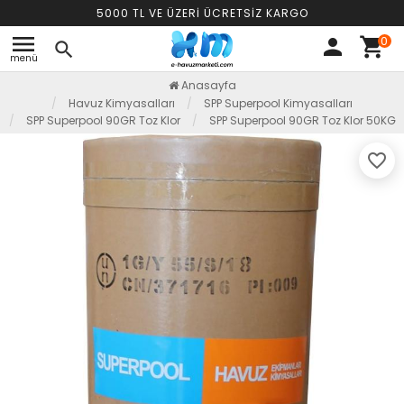
5000 TL VE ÜZERİ ÜCRETSİZ KARGO
menu
0
person
shopping_cart
search
menü
Anasayfa
Havuz Kimyasalları
SPP Superpool Kimyasalları
SPP Superpool 90GR Toz Klor
SPP Superpool 90GR Toz Klor 50KG
favorite_border