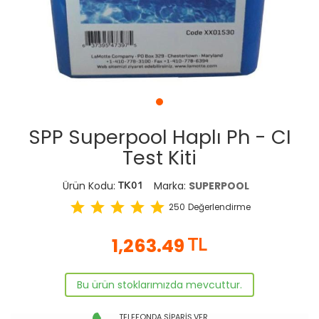
SPP Superpool Haplı Ph - CI
Test Kiti
Ürün Kodu:
Marka:
SUPERPOOL
TK01
star
star
star
star
star
250
Değerlendirme
1,263.49
TL
Bu ürün stoklarımızda mevcuttur.
TELEFONDA SİPARİŞ VER