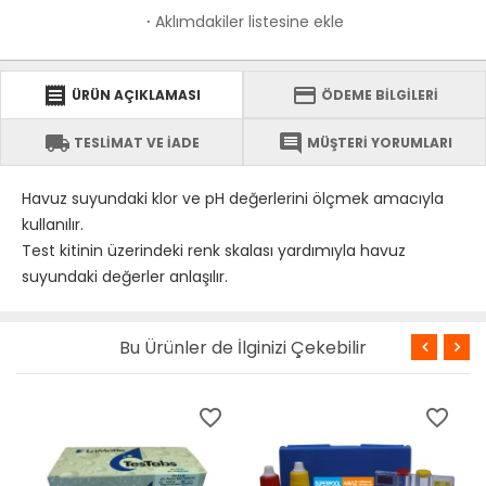
Aklımdakiler listesine ekle
·
receipt
credit_card
ÜRÜN AÇIKLAMASI
ÖDEME BİLGİLERİ
local_shipping
comment
TESLİMAT VE İADE
MÜŞTERİ YORUMLARI
Havuz suyundaki klor ve pH değerlerini ölçmek amacıyla
kullanılır.
Test kitinin üzerindeki renk skalası yardımıyla havuz
suyundaki değerler anlaşılır.
Bu Ürünler de İlginizi Çekebilir
favorite_border
favorite_border