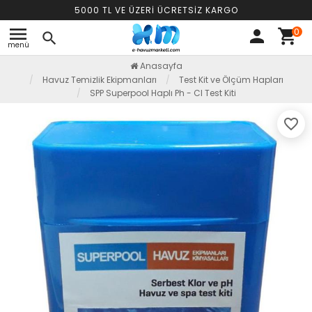
5000 TL VE ÜZERİ ÜCRETSİZ KARGO
menu
0
person
shopping_cart
search
menü
Anasayfa
Havuz Temizlik Ekipmanları
Test Kit ve Ölçüm Hapları
SPP Superpool Haplı Ph - CI Test Kiti
favorite_border