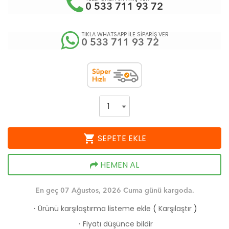
0 533 711 93 72
TIKLA WHATSAPP İLE SİPARİŞ VER
0 533 711 93 72
shopping_cart
SEPETE EKLE
HEMEN AL
En geç 07 Ağustos, 2026 Cuma günü kargoda.
Ürünü karşılaştırma listeme ekle
(
Karşılaştır
)
·
Fiyatı düşünce bildir
·