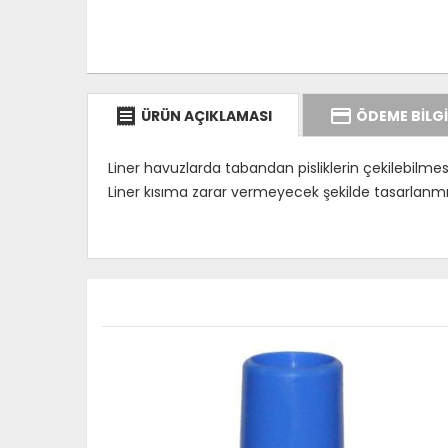
receipt
credit_card
ÜRÜN AÇIKLAMASI
ÖDEME BİLGİ
Liner havuzlarda tabandan pisliklerin çekilebilmes
Liner kısıma zarar vermeyecek şekilde tasarlanmış