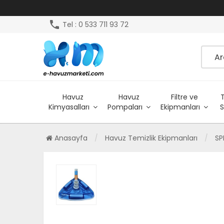
phone
Tel : 0 533 711 93 72
Havuz
Havuz
Filtre ve
Kimyasalları
Pompaları
Ekipmanları
S
Anasayfa
Havuz Temizlik Ekipmanları
SP