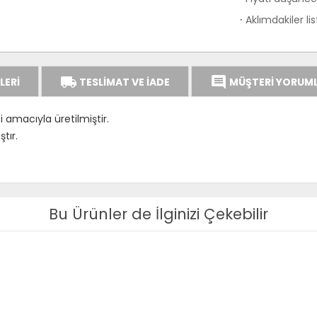
Aklımdakiler li
·
local_shipping
comment
LERİ
TESLİMAT VE İADE
MÜŞTERİ YORUML
i amacıyla üretilmiştir.
tır.
Bu Ürünler de İlginizi Çekebilir