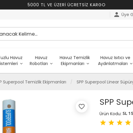
5000 TL VE ÜZERİ ÜCRETSİZ KARGO
person
Üye Gi
Tuzlu Havuz
Havuz
Havuz Temizlik
Havuz Isıtıcı ve
istemleri
Robotları
Ekipmanları
Aydınlatmaları
P Superpool Temizlik Ekipmanları
SPP Superpool Linear Süpü
SPP Sup
favorite_border
Ürün Kodu:
SL 1
star
star
star
star