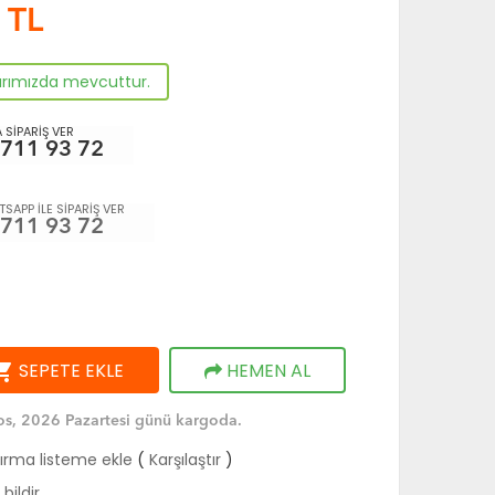
TL
arımızda mevcuttur.
 SİPARİŞ VER
 711 93 72
SAPP İLE SİPARİŞ VER
 711 93 72
ng_cart
SEPETE EKLE
HEMEN AL
s, 2026 Pazartesi günü kargoda.
tırma listeme ekle
(
Karşılaştır
)
bildir