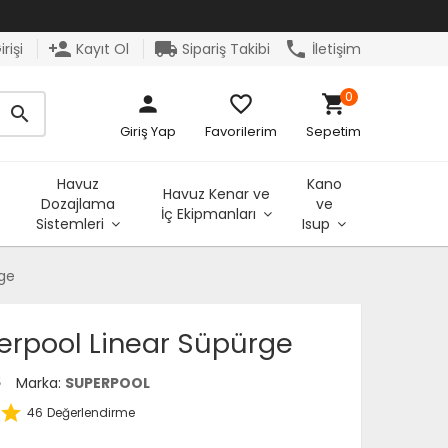
person_add
local_shipping
phone
rişi
Kayıt Ol
Sipariş Takibi
İletişim
0
person
favorite_border
shopping_cart
search
Giriş Yap
Favorilerim
Sepetim
Havuz
Kano
Havuz Kenar ve
Dozajlama
ve
İç Ekipmanları
Sistemleri
Isup
rge
erpool Linear Süpürge
Marka:
SUPERPOOL
5
star
46
Değerlendirme