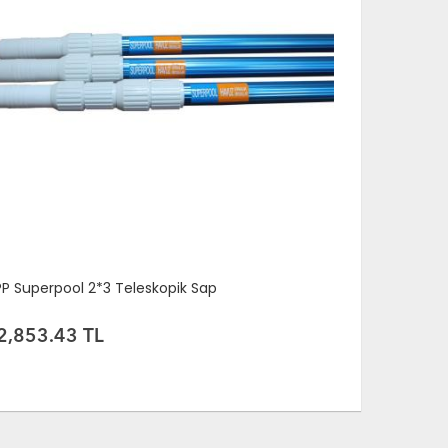
PP Superpool 2*2,4 Teleskopik Sap
SPP Superpo
2,249.82 TL
877.98 