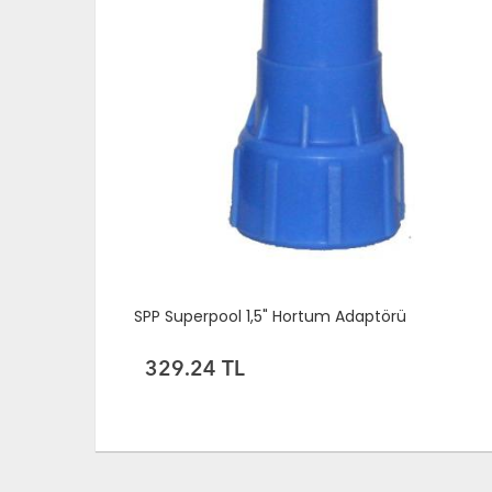
SPP Superpool 3*3 Teleskopik Sap
4,115.52 TL