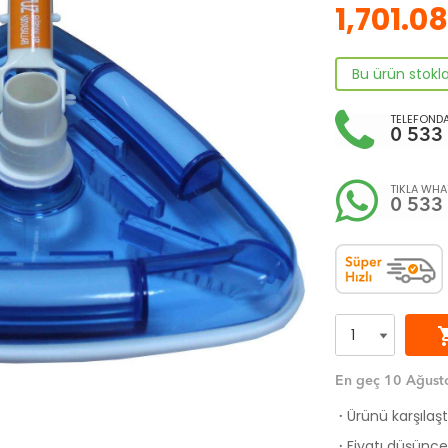
1,701.08
Bu ürün stokl
TELEFONDA
0 533
TIKLA WHAT
0 533
shoppi
En geç 10 Ağusto
Ürünü karşılaş
·
Fiyatı düşünce 
·