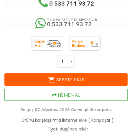
0 533 711 93 72
TIKLA WHATSAPP İLE SİPARİŞ VER
0 533 711 93 72
shopping_cart
SEPETE EKLE
HEMEN AL
En geç 07 Ağustos, 2026 Cuma günü kargoda.
Ürünü karşılaştırma listeme ekle
(
Karşılaştır
)
·
Fiyatı düşünce bildir
·