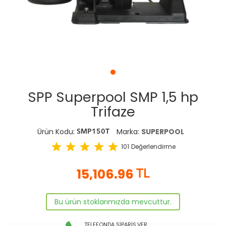
SPP Superpool SMP 1,5 hp
Trifaze
Ürün Kodu:
Marka:
SUPERPOOL
SMP150T
star
star
star
star
star
101
Değerlendirme
15,106.96
TL
Bu ürün stoklarımızda mevcuttur.
TELEFONDA SİPARİŞ VER