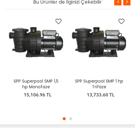
Bu Ürünler de İlginizi Çekebilir
favorite_border
favorite_border
SPP Superpool SMP 1 hp
SPP Superpool SMP 0,75
Trifaze
hp Monofaze
13,733.60 TL
13,184.26 TL