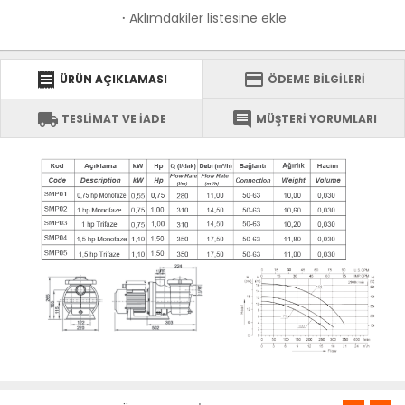
Aklımdakiler listesine ekle
·
receipt
credit_card
ÜRÜN AÇIKLAMASI
ÖDEME BİLGİLERİ
local_shipping
comment
TESLİMAT VE İADE
MÜŞTERİ YORUMLARI