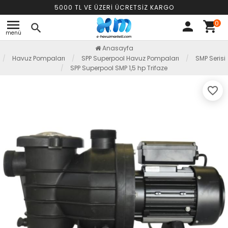
5000 TL VE ÜZERİ ÜCRETSİZ KARGO
menu
0
person
shopping_cart
search
menü
Anasayfa
Havuz Pompaları
SPP Superpool Havuz Pompaları
SMP Serisi
SPP Superpool SMP 1,5 hp Trifaze
favorite_border