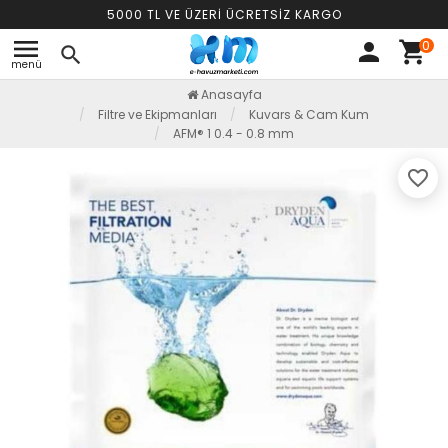
5000 TL VE ÜZERİ ÜCRETSİZ KARGO
menu
0
person
shopping_cart
search
menü
Anasayfa
Filtre ve Ekipmanları
Kuvars & Cam Kum
AFM® 1 0.4 - 0.8 mm
favorite_border