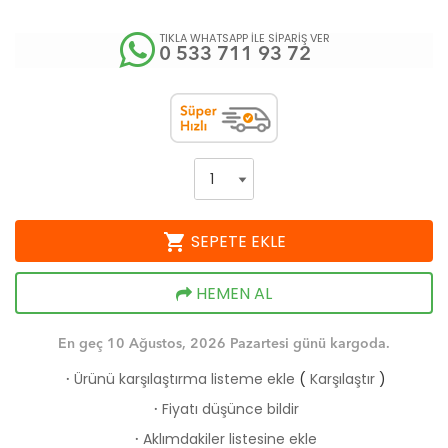
TIKLA WHATSAPP İLE SİPARİŞ VER
0 533 711 93 72
shopping_cart
SEPETE EKLE
HEMEN AL
En geç 10 Ağustos, 2026 Pazartesi günü kargoda.
Ürünü karşılaştırma listeme ekle
(
Karşılaştır
)
·
Fiyatı düşünce bildir
·
Aklımdakiler listesine ekle
·