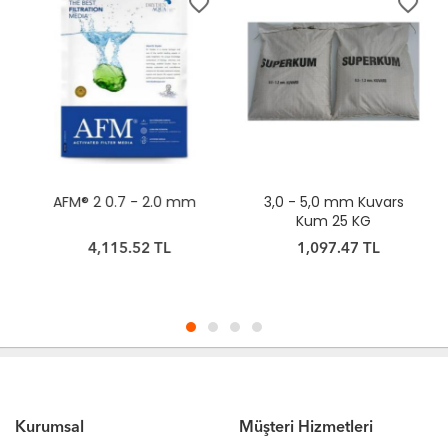
favorite_border
favorite_border
AFM® 2 0.7 - 2.0 mm
3,0 - 5,0 mm Kuvars
Kum 25 KG
4,115.52 TL
1,097.47 TL
Kurumsal
Müşteri Hizmetleri