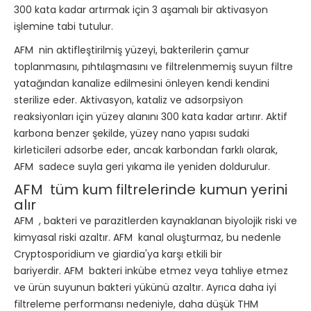
300 kata kadar artırmak için 3 aşamalı bir aktivasyon
işlemine tabi tutulur.
AFM
nin
aktifleştirilmiş yüzeyi,
bakterilerin çamur
toplanmasını, pıhtılaşmasını ve filtrelenmemiş suyun filtre
yatağından kanalize edilmesini önleyen kendi kendini
sterilize eder.
Aktivasyon, kataliz ve adsorpsiyon
reaksiyonları için yüzey alanını 300 kata kadar artırır.
Aktif
karbona benzer şekilde, yüzey nano yapısı sudaki
kirleticileri adsorbe eder, ancak karbondan farklı olarak,
AFM
sadece suyla geri yıkama ile yeniden doldurulur.
AFM
tüm kum filtrelerinde kumun yerini
alır
AFM
, bakteri ve parazitlerden kaynaklanan biyolojik riski ve
kimyasal riski azaltır.
AFM
kanal oluşturmaz, bu nedenle
Cryptosporidium ve giardia'ya karşı etkili bir
bariyerdir.
AFM
bakteri inkübe etmez veya tahliye etmez
ve ürün suyunun bakteri yükünü azaltır.
Ayrıca daha iyi
filtreleme performansı nedeniyle, daha düşük THM