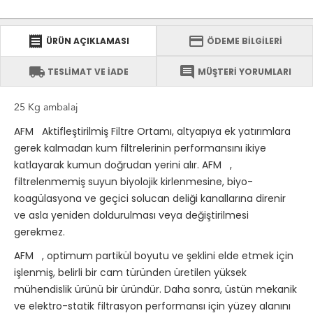
receipt
credit_card
ÜRÜN AÇIKLAMASI
ÖDEME BİLGİLERİ
local_shipping
comment
TESLİMAT VE İADE
MÜŞTERİ YORUMLARI
25 Kg ambalaj
AFM
Aktifleştirilmiş Filtre Ortamı, altyapıya ek yatırımlara
gerek kalmadan kum filtrelerinin performansını ikiye
katlayarak kumun doğrudan yerini alır.
AFM
,
filtrelenmemiş suyun biyolojik kirlenmesine, biyo-
koagülasyona ve geçici solucan deliği kanallarına direnir
ve asla yeniden doldurulması veya değiştirilmesi
gerekmez.
AFM
, optimum partikül boyutu ve şeklini elde etmek için
işlenmiş, belirli bir cam türünden üretilen yüksek
mühendislik ürünü bir üründür.
Daha sonra, üstün mekanik
ve elektro-statik filtrasyon performansı için yüzey alanını