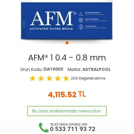
AFM® 1 0.4 - 0.8 mm
Ürün Kodu:
Marka:
ASTRALPOOL
DA10005
star
star
star
star
star
209
Değerlendirme
4,115.52
TL
Bu ürün stoklarımızda mevcuttur.
TELEFONDA SİPARİŞ VER
0 533 711 93 72