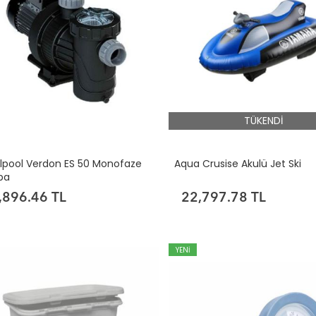
TÜKENDİ
alpool Verdon ES 50 Monofaze
Aqua Crusise Akulü Jet Ski
pa
,896.46 TL
22,797.78 TL
YENİ