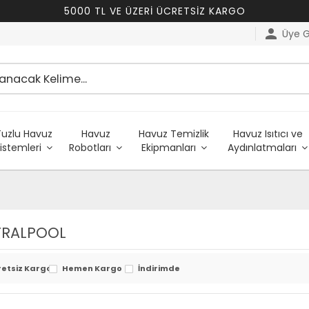
5000 TL VE ÜZERİ ÜCRETSİZ KARGO
person
Üye Gi
Tuzlu Havuz
Havuz
Havuz Temizlik
Havuz Isıtıcı ve
istemleri
Robotları
Ekipmanları
Aydınlatmaları
TRALPOOL
retsiz Kargo
Hemen Kargo
İndirimde