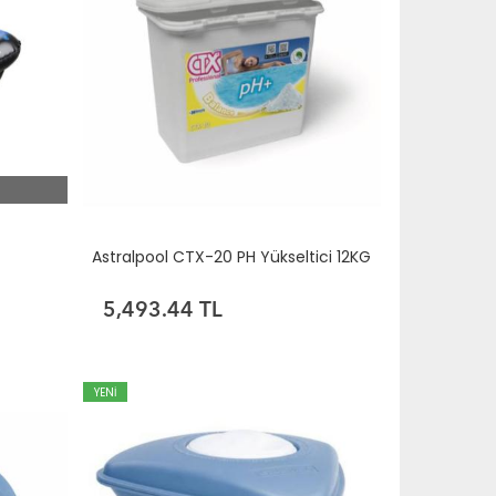
Astralpool CTX-20 PH Yükseltici 12KG
5,493.44 TL
YENİ