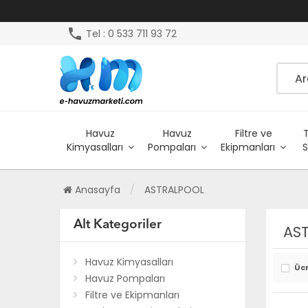
phone
Tel : 0 533 711 93 72
Havuz
Havuz
Filtre ve
Kimyasalları
Pompaları
Ekipmanları
S
Anasayfa
ASTRALPOOL
Alt Kategoriler
AS
Havuz Kimyasalları
Üc
Havuz Pompaları
Filtre ve Ekipmanları