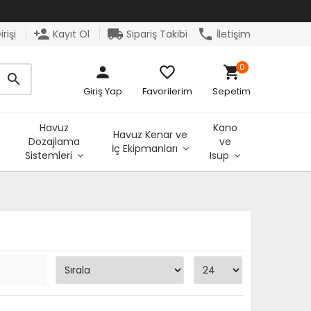
person_add
local_shipping
phone
rişi
Kayıt Ol
Sipariş Takibi
İletişim
0
person
favorite_border
shopping_cart
search
Giriş Yap
Favorilerim
Sepetim
Havuz
Kano
Havuz Kenar ve
Dozajlama
ve
İç Ekipmanları
Sistemleri
Isup