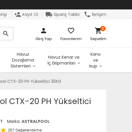
person_add
local_shipping
phone
rişi
Kayıt Ol
Sipariş Takibi
İletişim
0
person
favorite_border
shopping_cart
search
Giriş Yap
Favorilerim
Sepetim
Havuz
Kano
Havuz Kenar ve
Dozajlama
ve
İç Ekipmanları
Sistemleri
Isup
pool CTX-20 PH Yükseltici 35KG
ol CTX-20 PH Yükseltici
Marka:
ASTRALPOOL
11
star
257
Değerlendirme