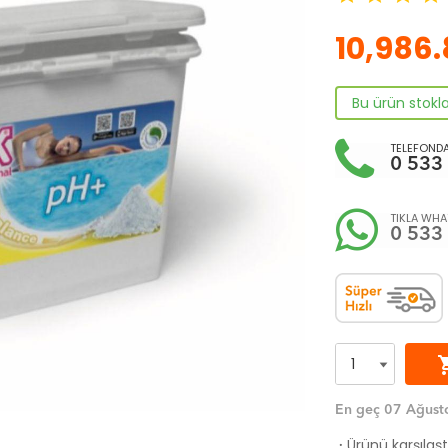
10,986
Bu ürün stokl
TELEFONDA
0 533
TIKLA WHAT
0 533
shoppi
En geç 07 Ağust
Ürünü karşılaş
·