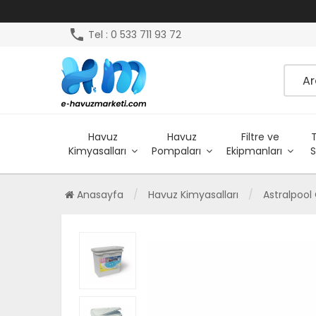
phone
Tel : 0 533 711 93 72
Havuz
Havuz
Filtre ve
Kimyasalları
Pompaları
Ekipmanları
S
Anasayfa
Havuz Kimyasalları
Astralpool