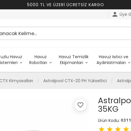
5000 TL VE ÜZERİ ÜCRETSİZ KARGO
person
Üye Gi
Tuzlu Havuz
Havuz
Havuz Temizlik
Havuz Isıtıcı ve
istemleri
Robotları
Ekipmanları
Aydınlatmaları
 CTX Kimyasalları
Astralpool CTX-20 PH Yükseltici
Astral
Astralpo
favorite_border
35KG
Ürün Kodu:
031
star
star
star
star