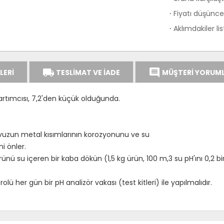
Fiyatı düşünce 
·
Aklımdakiler li
·
local_shipping
comment
LERİ
TESLİMAT VE İADE
MÜŞTERİ YORUML
 artımcısı, 7,2'den küçük olduğunda.
havuzun metal kısımlarının korozyonunu ve su
i önler.
 su içeren bir kaba dökün (1,5 kg ürün, 100 m,3 su pH'ını 0,2 bir
ü her gün bir pH analizör vakası (test kitleri) ile yapılmalıdır.