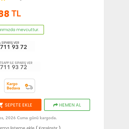
.88
TL
arımızda mevcuttur.
 SİPARİŞ VER
 711 93 72
SAPP İLE SİPARİŞ VER
 711 93 72
ng_cart
SEPETE EKLE
HEMEN AL
os, 2026 Cuma günü kargoda.
tırma listeme ekle
(
Karşılaştır
)