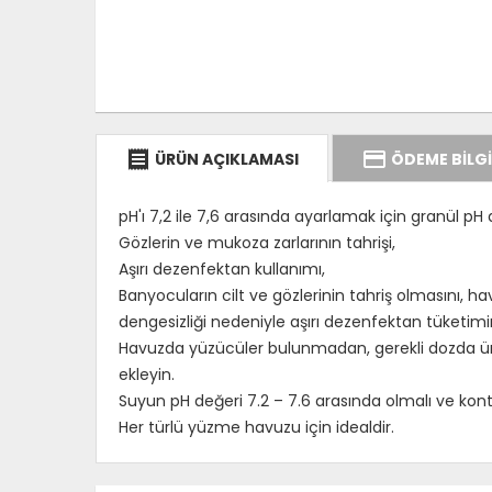
receipt
credit_card
ÜRÜN AÇIKLAMASI
ÖDEME BİLGİ
pH'ı 7,2 ile 7,6 arasında ayarlamak için granül pH
Gözlerin ve mukoza zarlarının tahrişi,
Aşırı dezenfektan kullanımı,
Banyocuların cilt ve gözlerinin tahriş olmasını, 
dengesizliği nedeniyle aşırı dezenfektan tüketimin
Havuzda yüzücüler bulunmadan, gerekli dozda ürünü
ekleyin.
Suyun pH değeri 7.2 – 7.6 arasında olmalı ve kontrol
Her türlü yüzme havuzu için idealdir.