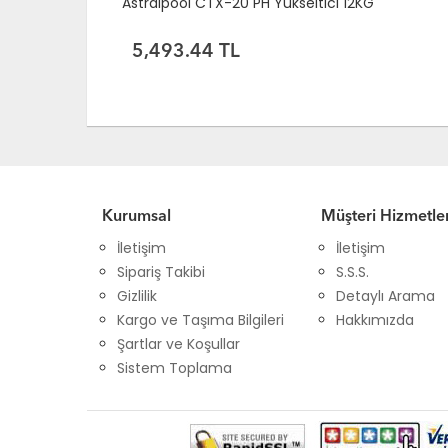
Astralpool CTX-20 PH Yükseltici 12KG
5,493.44 TL
Kurumsal
Müşteri Hizmetler
İletişim
İletişim
Sipariş Takibi
S.S.S.
Gizlilik
Detaylı Arama
Kargo ve Taşıma Bilgileri
Hakkımızda
Şartlar ve Koşullar
Sistem Toplama