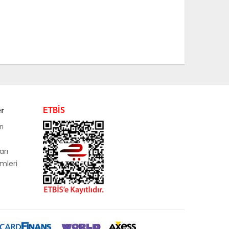
er
ETBİS
rı
arı
mleri