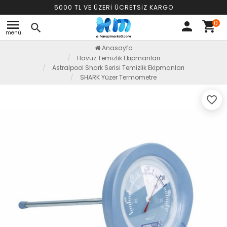
5000 TL VE ÜZERİ ÜCRETSİZ KARGO
menu
0
person
shopping_cart
search
menü
Anasayfa
Havuz Temizlik Ekipmanları
Astralpool Shark Serisi Temizlik Ekipmanları
SHARK Yüzer Termometre
favorite_border