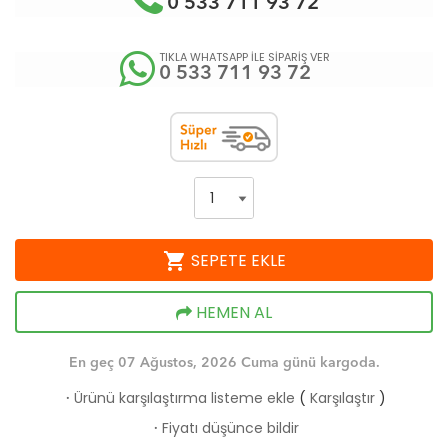
0 533 711 93 72
TIKLA WHATSAPP İLE SİPARİŞ VER
0 533 711 93 72
shopping_cart
SEPETE EKLE
HEMEN AL
En geç 07 Ağustos, 2026 Cuma günü kargoda.
Ürünü karşılaştırma listeme ekle
(
Karşılaştır
)
·
Fiyatı düşünce bildir
·