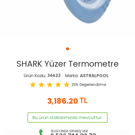
SHARK Yüzer Termometre
Ürün Kodu:
Marka:
ASTRALPOOL
36622
star
star
star
star
star
255
Değerlendirme
3,186.20
TL
Bu ürün stoklarımızda mevcuttur.
TELEFONDA SİPARİŞ VER