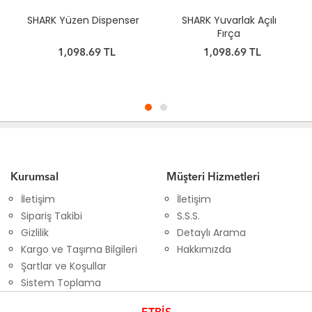
üzen Dispenser
SHARK Yuvarlak Açılı
SHARK Kıv
Fırça
Fır
,098.69 TL
1,098.69 TL
1,263
Kurumsal
Müşteri Hizmetleri
İletişim
İletişim
Sipariş Takibi
S.S.S.
Gizlilik
Detaylı Arama
Kargo ve Taşıma Bilgileri
Hakkımızda
Şartlar ve Koşullar
Sistem Toplama