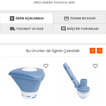
Aklımdakiler listesine ekle
·
receipt
credit_card
ÜRÜN AÇIKLAMASI
ÖDEME BİLGİLERİ
local_shipping
comment
TESLİMAT VE İADE
MÜŞTERİ YORUMLARI
Bu Ürünler de İlginizi Çekebilir
favorite_border
favorite_border